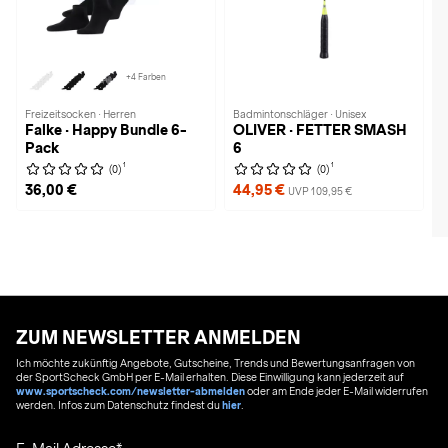
+4 Farben
Freizeitsocken · Herren
Badmintonschläger · Unisex
Falke · Happy Bundle 6-
OLIVER · FETTER SMASH
Pack
6
1
1
(0)
(0)
36,00 €
44,95 €
UVP 109,95 €
ZUM NEWSLETTER ANMELDEN
Ich möchte zukünftig Angebote, Gutscheine, Trends und Bewertungsanfragen von
der SportScheck GmbH per E-Mail erhalten. Diese Einwilligung kann jederzeit auf
www.sportscheck.com/newsletter-abmelden
oder am Ende jeder E-Mail widerrufen
werden. Infos zum Datenschutz findest du
hier
.