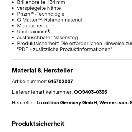
Brillenbreite: 134 mm
verspiegelte Nähte
Prizm™-Technologie
O Matter™-Rahmenmaterial
Monoscheibe
Unobtainium®
austauschbarer Nasensteg
Produktsicherheit: Die erforderlichen Hinweise zu
"PDF - zusätzliche Produktinformationen"
Material & Hersteller
Artikelnummer:
615702007
Lieferantenartikelnummer:
OO9403-0336
Hersteller:
Luxottica Germany GmbH, Werner-von-S
Produktsicherheit