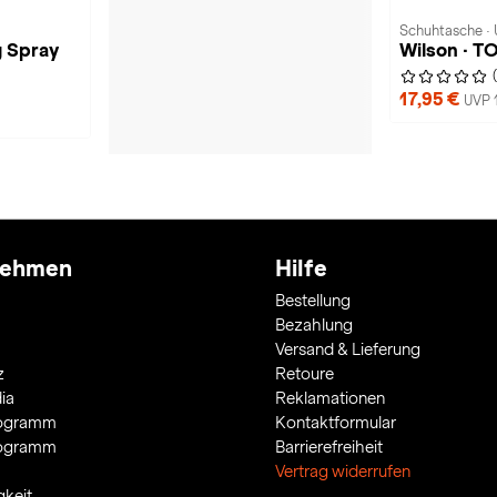
Schuhtasche · 
g Spray
Wilson · T
17,95 €
UVP 
nehmen
Hilfe
Bestellung
Bezahlung
Versand & Lieferung
z
Retoure
ia
Reklamationen
rogramm
Kontaktformular
rogramm
Barrierefreiheit
Vertrag widerrufen
gkeit