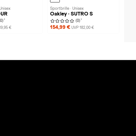
Unisex
Sportbrille · Unisex
OUR
Oakley · SUTRO S
1
1
(0)
(0)
154,99 €
19,95 €
UVP 182,00 €