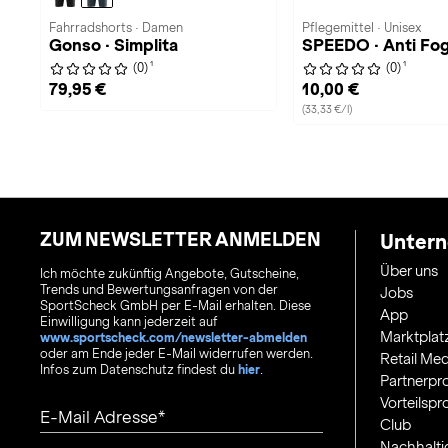
Fahrradshorts · Damen
Pflegemittel · Unisex
Gonso · Simplita
SPEEDO · Anti Fo
1
1
(0)
(0)
79,95 €
10,00 €
(33,33 €/l)
ZUM NEWSLETTER ANMELDEN
Unter
Über uns
Ich möchte zukünftig Angebote, Gutscheine,
Trends und Bewertungsanfragen von der
Jobs
SportScheck GmbH per E-Mail erhalten. Diese
App
Einwilligung kann jederzeit auf
Marktplat
www.sportscheck.com/newsletter-abmelden
oder am Ende jeder E-Mail widerrufen werden.
Retail Med
Infos zum Datenschutz findest du
hier
.
Partnerp
Vorteilsp
E-Mail Adresse
Club
Nachhalti