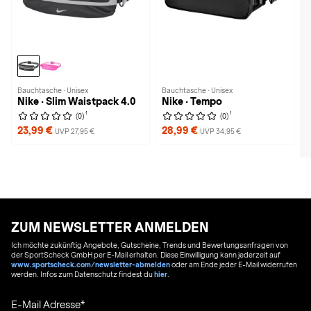
Bauchtasche · Unisex
Bauchtasche · Unisex
Nike · Slim Waistpack 4.0
Nike · Tempo
1
1
(0)
(0)
23,99 €
28,99 €
UVP 27,95 €
UVP 34,95 €
ZUM NEWSLETTER ANMELDEN
Ich möchte zukünftig Angebote, Gutscheine, Trends und Bewertungsanfragen von
der SportScheck GmbH per E-Mail erhalten. Diese Einwilligung kann jederzeit auf
www.sportscheck.com/newsletter-abmelden
oder am Ende jeder E-Mail widerrufen
werden. Infos zum Datenschutz findest du
hier
.
E-Mail Adresse