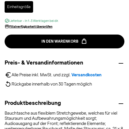
Selected
Einheitsgröße
Lieferbar - In 1-3 Werktagen bei dir.
Filialverfügbarkeit überprüfen
IN DEN WARENKORB
Preis- & Versandinformationen
Alle Preise inkl. MwSt. und zzgl. 
Versandkosten
Rückgabe innerhalb von 30 Tagen möglich
Produktbeschreibung
Bauchtasche aus flexiblem Stretchgewebe, welches für viel
Stauraum und Aufbewahrungsmöglichkeit sorgt;
Audioausgang auf der Front; reflektierende Elemente;
weitenregulierbarer Bauchgurt; Maße des Stauraums: ca. 21 x 8