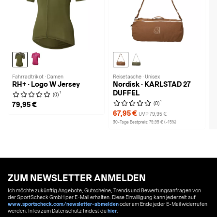
Fahrradtrikot · Damen
Reisetasche · Unisex
RH+ · Logo W Jersey
Nordisk · KARLSTAD 27
DUFFEL
1
(0)
1
(0)
79,95 €
67,95 €
UVP 79,95 €
30-Tage Bestpreis: 79,95 € (-15%)
ZUM NEWSLETTER ANMELDEN
Ich möchte zukünftig Angebote, Gutscheine, Trends und Bewertungsanfragen von
der SportScheck GmbH per E-Mail erhalten. Diese Einwilligung kann jederzeit auf
www.sportscheck.com/newsletter-abmelden
oder am Ende jeder E-Mail widerrufen
werden. Infos zum Datenschutz findest du
hier
.