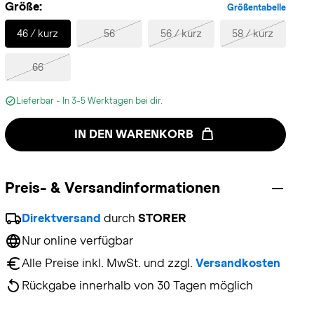
Größe:
Größentabelle
Selected
46 / kurz
56
56 / kurz
58 / kurz
66
Lieferbar - In 3-5 Werktagen bei dir.
IN DEN WARENKORB
Preis- & Versandinformationen
Direktversand
 durch 
STORER
Nur online verfügbar
Alle Preise inkl. MwSt. und zzgl. 
Versandkosten
Rückgabe innerhalb von 30 Tagen möglich