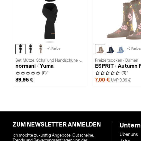
+1 Farbe
+2 Farbe
Set Mütze, Schal und Handschuhe ·
Freizeitsocken · Damen
normani · Yuma
ESPRIT · Autumn F
Unisex
1
1
(0)
(0)
39,95 €
7,00 €
UVP 9,99 €
ZUM NEWSLETTER ANMELDEN
Unter
Über uns
Ich möchte zukünftig Angebote, Gutscheine,
Trends und Bewertungsanfragen von der