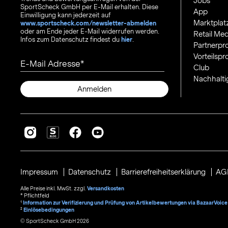
Jobs
SportScheck GmbH per E-Mail erhalten. Diese
App
Einwilligung kann jederzeit auf
Marktplat
www.sportscheck.com/newsletter-abmelden
oder am Ende jeder E-Mail widerrufen werden.
Retail Med
Infos zum Datenschutz findest du
hier
.
Partnerp
Vorteilsp
E-Mail Adresse
Club
Nachhalti
Anmelden
Impressum
Datenschutz
Barrierefreiheitserklärung
AG
Alle Preise inkl. MwSt. zzgl.
Versandkosten
* Pflichtfeld
1
Information zur Verifizierung und Prüfung von Artikelbewertungen via BazaarVoice
²
Einlösebedingungen
© SportScheck GmbH 2026