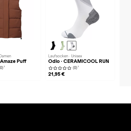
 Damen
Laufsocken · Unisex
 Amaze Puff
Odlo · CERAMICOOL RUN
1
1
(0)
(0)
21,95 €