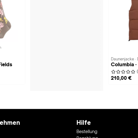
n
Daunenjacke ·
ields
Columbia ·
210,00 €
nehmen
Hilfe
Bestellung