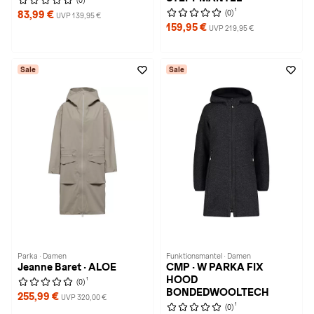
(0)
1
(0)
83,99 €
UVP 139,95 €
159,95 €
UVP 219,95 €
Sale
Sale
Parka · Damen
Funktionsmantel · Damen
Jeanne Baret · ALOE
CMP · W PARKA FIX
HOOD
1
(0)
BONDEDWOOLTECH
255,99 €
UVP 320,00 €
1
(0)