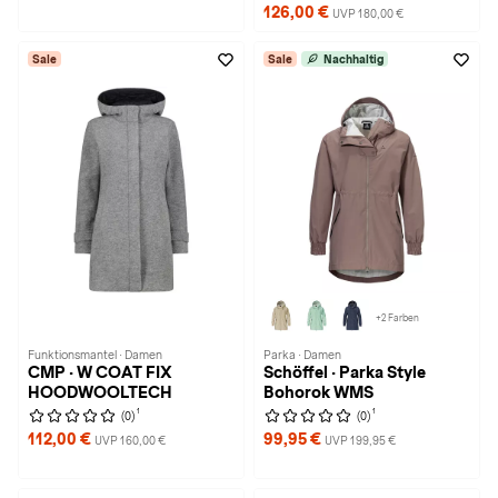
126,00 €
UVP 180,00 €
Sale
Sale
Nachhaltig
+2 Farben
Funktionsmantel · Damen
Parka · Damen
CMP · W COAT FIX
Schöffel · Parka Style
HOODWOOLTECH
Bohorok WMS
1
1
(0)
(0)
112,00 €
99,95 €
UVP 160,00 €
UVP 199,95 €