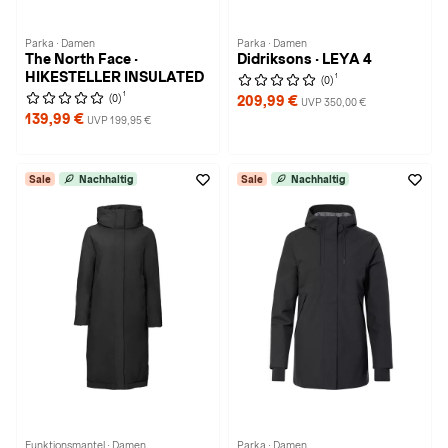
Parka · Damen
Parka · Damen
The North Face ·
Didriksons · LEYA 4
HIKESTELLER INSULATED
1
(0)
1
(0)
209,99 €
UVP 350,00 €
139,99 €
UVP 199,95 €
Sale
Nachhaltig
Sale
Nachhaltig
Funktionsmantel · Damen
Parka · Damen