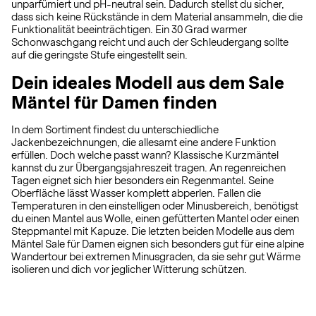
unparfümiert und pH-neutral sein. Dadurch stellst du sicher,
dass sich keine Rückstände in dem Material ansammeln, die die
Funktionalität beeinträchtigen. Ein 30 Grad warmer
Schonwaschgang reicht und auch der Schleudergang sollte
auf die geringste Stufe eingestellt sein.
Dein ideales Modell aus dem Sale
Mäntel für Damen finden
In dem Sortiment findest du unterschiedliche
Jackenbezeichnungen, die allesamt eine andere Funktion
erfüllen. Doch welche passt wann? Klassische Kurzmäntel
kannst du zur Übergangsjahreszeit tragen. An regenreichen
Tagen eignet sich hier besonders ein Regenmantel. Seine
Oberfläche lässt Wasser komplett abperlen. Fallen die
Temperaturen in den einstelligen oder Minusbereich, benötigst
du einen Mantel aus Wolle, einen gefütterten Mantel oder einen
Steppmantel mit Kapuze. Die letzten beiden Modelle aus dem
Mäntel Sale für Damen eignen sich besonders gut für eine alpine
Wandertour bei extremen Minusgraden, da sie sehr gut Wärme
isolieren und dich vor jeglicher Witterung schützen.