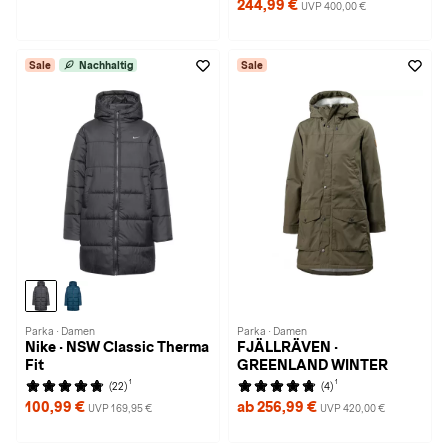
244,99 €
UVP 400,00 €
Sale
Nachhaltig
Sale
Parka · Damen
Parka · Damen
Nike · NSW Classic Therma
FJÄLLRÄVEN ·
Fit
GREENLAND WINTER
1
1
(22)
(4)
100,99 €
ab 256,99 €
UVP 169,95 €
UVP 420,00 €