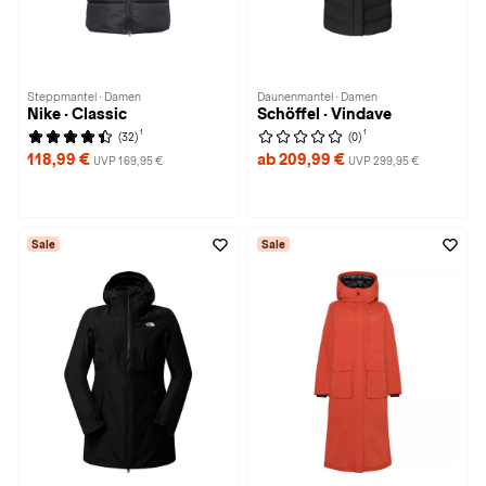
Steppmantel · Damen
Daunenmantel · Damen
Nike · Classic
Schöffel · Vindave
1
1
(32)
(0)
118,99 €
ab 209,99 €
UVP 169,95 €
UVP 299,95 €
Sale
Sale