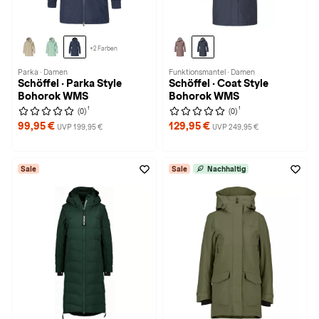
+2 Farben
Parka · Damen
Funktionsmantel · Damen
Schöffel · Parka Style
Schöffel · Coat Style
Bohorok WMS
Bohorok WMS
1
1
(0)
(0)
99,95 €
129,95 €
UVP 199,95 €
UVP 249,95 €
Sale
Sale
Nachhaltig