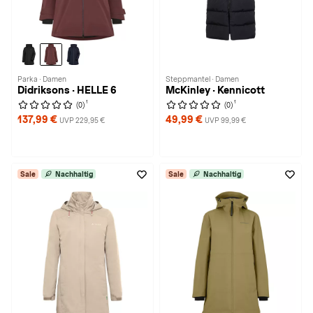
Parka · Damen
Steppmantel · Damen
Didriksons · HELLE 6
McKinley · Kennicott
1
1
(0)
(0)
137,99 €
49,99 €
UVP 229,95 €
UVP 99,99 €
Sale
Nachhaltig
Sale
Nachhaltig