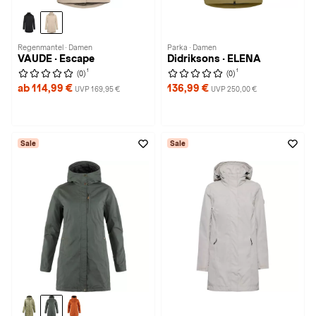
Regenmantel · Damen
Parka · Damen
VAUDE · Escape
Didriksons · ELENA
1
1
(0)
(0)
ab 114,99 €
136,99 €
UVP 169,95 €
UVP 250,00 €
Sale
Sale