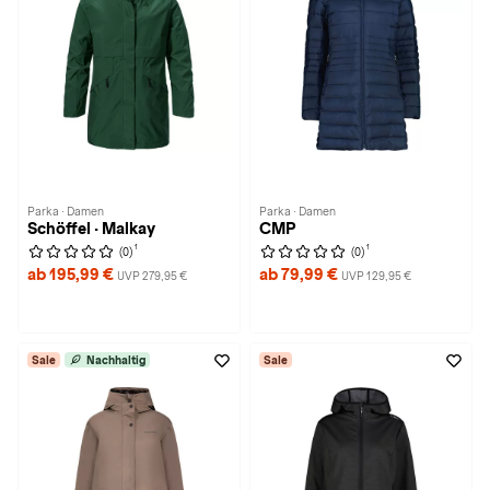
Parka · Damen
Parka · Damen
Schöffel · Malkay
CMP
1
1
(0)
(0)
ab 195,99 €
ab 79,99 €
UVP 279,95 €
UVP 129,95 €
Sale
Nachhaltig
Sale