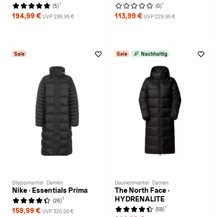
1
1
(5)
(0)
194,99 €
113,99 €
UVP 299,95 €
UVP 229,95 €
Sale
Sale
Nachhaltig
Steppmantel · Damen
Daunenmantel · Damen
Nike · Essentials Prima
The North Face ·
HYDRENALITE
1
(26)
1
(59)
159,99 €
UVP 320,00 €