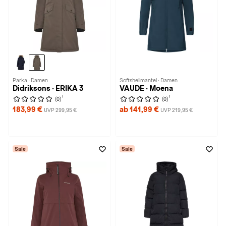
Parka · Damen
Softshellmantel · Damen
Didriksons · ERIKA 3
VAUDE · Moena
1
1
(0)
(0)
183,99 €
ab 141,99 €
UVP 299,95 €
UVP 219,95 €
Sale
Sale