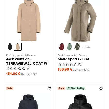
+1 Farbe
Funktionsmantel · Damen
Funktionsmantel · Damen
Jack Wolfskin ·
Maier Sports · LISA
TERRAVIEW 2L COAT W
1
(0)
1
(0)
186,99 €
UVP 279,99 €
154,00 €
UVP 220,00 €
Sale
Sale
Nachhaltig