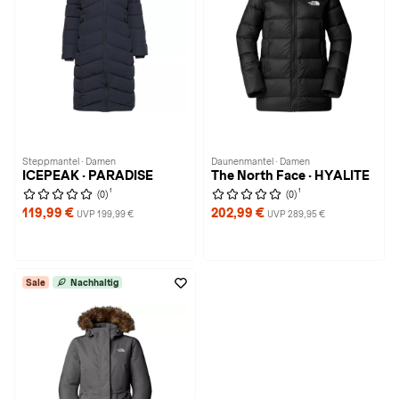
Steppmantel · Damen
Daunenmantel · Damen
ICEPEAK · PARADISE
The North Face · HYALITE
1
1
(0)
(0)
119,99 €
202,99 €
UVP 199,99 €
UVP 289,95 €
Sale
Nachhaltig