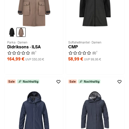
Parka · Damen
Softshellmantel · Damen
Didriksons · ILSA
CMP
1
1
(0)
(0)
164,99 €
58,99 €
UVP 330,00 €
UVP 99,95 €
Sale
Nachhaltig
Sale
Nachhaltig