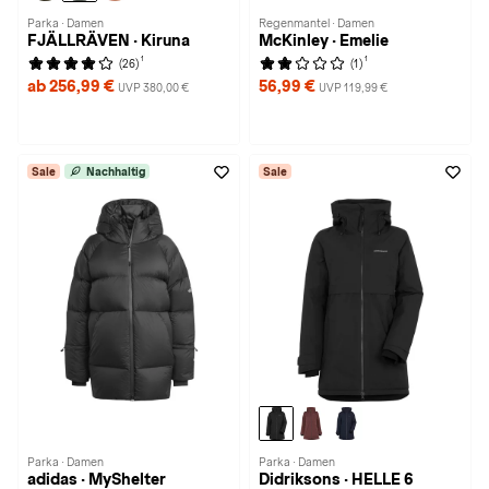
Parka · Damen
Regenmantel · Damen
FJÄLLRÄVEN · Kiruna
McKinley · Emelie
1
1
(26)
(1)
ab 256,99 €
56,99 €
UVP 380,00 €
UVP 119,99 €
Sale
Nachhaltig
Sale
Parka · Damen
Parka · Damen
adidas · MyShelter
Didriksons · HELLE 6