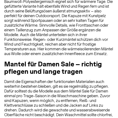
Baumwoll-Polyestergemisch eignet sich für wärmere Tage. Die
gefütterte Variante hält ebenfalls Wind und Regen fern und ist
durch seine Belüftungsösen äußerst atmungsaktiv – also
perfekt für deinen Outdoorsport. Die Kapuze mit Kunstpelz
sorgt während Sportpausen oder an sehr kalten Tagen für
zusätzliche Wärme. Sinnvolle Details, wie Fronttaschen oder
einem Taillenzug zum Anpassen der Größe ergänzen die
Modelle. Auch die Mäntel unterteilen sich in ihrer
Funktionsweise. Regen- oder Kurzmäntel schützen dich vor
Wind und Feuchtigkeit, reichen aber nicht für frostige
Temperaturen aus. Hier kommen die wärmeisolierenden Mäntel
aus Wolle oder einem zusätzlichen Innenfleece zum Einsatz.
Mantel für Damen Sale – richtig
pflegen und lange tragen
Damit die Eigenschaften der funktionalen Materialien auch
weiterhin bestehen bleiben, gilt es sie regelmäßig zu pflegen.
Dafür solltest du die Modelle aus dem Mäntel Sale für Damen
einmal pro Trage-Saison in die Waschmaschine geben. Zuvor
sind Kapuzen, wenn möglich, zu entfernen, Reiß- und
Klettverschlüsse zu schließen und die Jacken auf Links zu
drehen. Dadurch wird die gewachste und wasserabweisende
Oberfläche nicht beschädigt. Dein Waschmittel sollte chlorfrei,