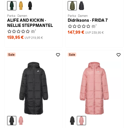
Parka · Damen
Parka · Damen
ALIFE AND KICKIN ·
Didriksons · FRIDA 7
NELLIE STEPPMANTEL
1
(0)
1
(0)
147,99 €
UVP 239,95 €
159,95 €
UVP 219,95 €
Sale
Sale