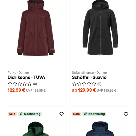
Parka · Damen
Softshellmantel · Damen
Didriksons · TUVA
Schöffel · Suavio
1
1
(0)
(0)
122,99 €
ab 129,99 €
UVP 199,95 €
UVP 199,95 €
Sale
Nachhaltig
Sale
Nachhaltig