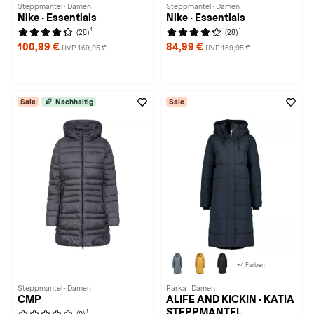
Steppmantel · Damen
Steppmantel · Damen
Nike · Essentials
Nike · Essentials
1
1
(28)
(28)
100,99 €
84,99 €
UVP 169,95 €
UVP 169,95 €
Sale
Nachhaltig
Sale
+4 Farben
Steppmantel · Damen
Parka · Damen
CMP
ALIFE AND KICKIN · KATIA
STEPPMANTEL
1