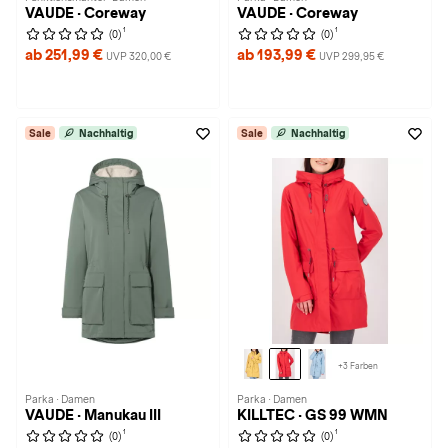
VAUDE · Coreway
VAUDE · Coreway
1
1
(0)
(0)
ab 251,99 €
ab 193,99 €
UVP 320,00 €
UVP 299,95 €
Sale
Nachhaltig
Sale
Nachhaltig
+3 Farben
Parka · Damen
Parka · Damen
VAUDE · Manukau III
KILLTEC · GS 99 WMN
1
1
(0)
(0)