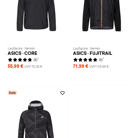
Laufjacke · Herren
Laufjacke · Herren
ASICS · CORE
ASICS · FUJITRAIL
1
1
(8)
(9)
55,99 €
71,99 €
UVP 70,00 €
UVP 119,95 €
Sale