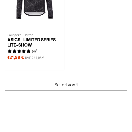
Laufjacke · Herren
ASICS · LIMITED SERIES
LITE-SHOW
1
(4)
121,99 €
UVP 244,95 €
Seite 1 von 1