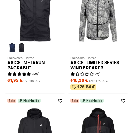
Laufweste · Herren
Laufjacke · Herren
ASICS · METARUN
ASICS · LIMITED SERIES
PACKABLE
WIND BREAKER
1
1
(50)
(2)
61,99 €
148,99 €
UVP 95,00 €
UVP 175,00 €
126,64 €
Sale
Nachhaltig
Sale
Nachhaltig