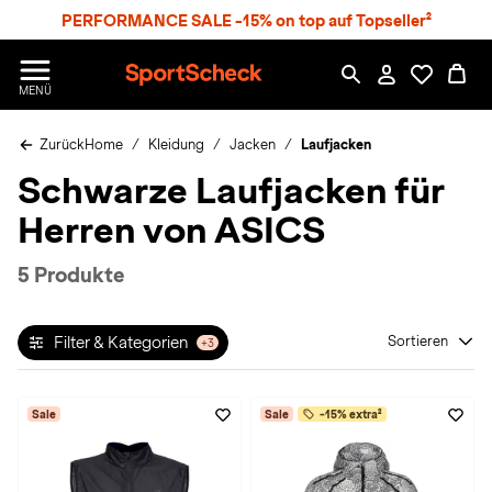
S
PERFORMANCE SALE -15% on top auf Topseller²
p
r
n
S
MENÜ
g
p
e
o
z
Zurück
Home
Kleidung
Jacken
Laufjacken
r
u
t
Schwarze Laufjacken für
m
S
H
c
Herren von ASICS
a
h
u
e
p
c
5 Produkte
t
k
n
h
Filter & Kategorien
Sortieren
+3
a
t
Sale
Sale
-15% extra²