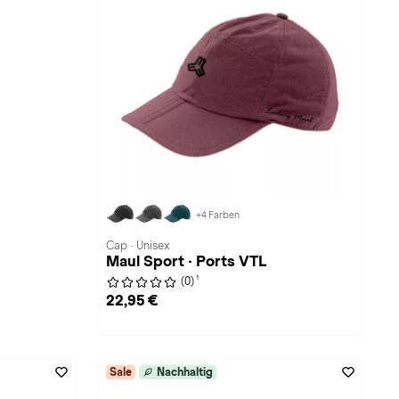
+4 Farben
Cap · Unisex
Maul Sport · Ports VTL
1
(0)
22,95 €
Sale
Nachhaltig