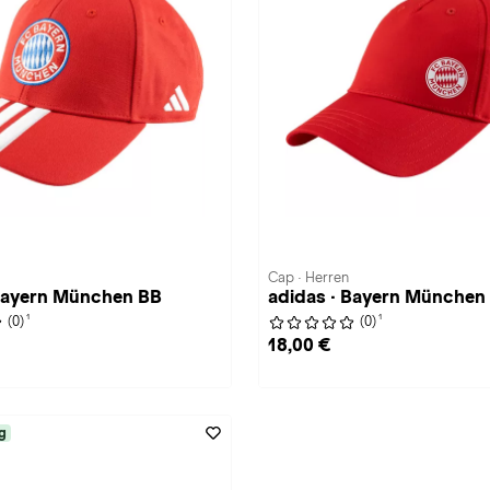
Cap · Herren
 Bayern München BB
adidas · Bayern München
1
1
(0)
(0)
18,00 €
g