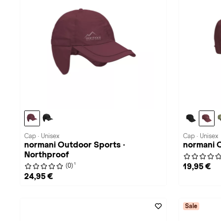
Cap · Unisex
Cap · Unisex
normani Outdoor Sports ·
normani O
Northproof
1
19,95 €
(0)
24,95 €
Sale