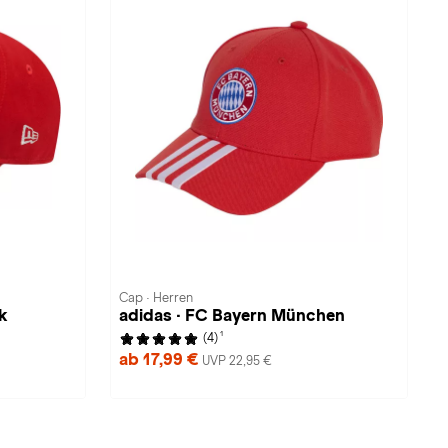
Cap · Herren
k
adidas · FC Bayern München
1
(4)
ab 17,99 €
UVP 22,95 €