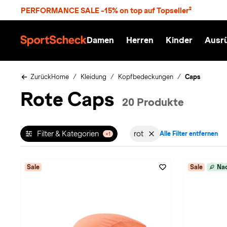
S
PERFORMANCE SALE -15% on top auf Topseller²
p
r
n
Damen
Herren
Kinder
Ausr
g
S
e
p
z
o
u
r
Zurück
Home
Kleidung
Kopfbedeckungen
Caps
m
t
Rote Caps
H
S
20 Produkte
a
c
u
h
p
e
t
c
Filter & Kategorien
rot
Alle Filter entfernen
+1
Filter aktiv für Farbe: in-
k
n
h
a
Sale
Sale
Nac
t