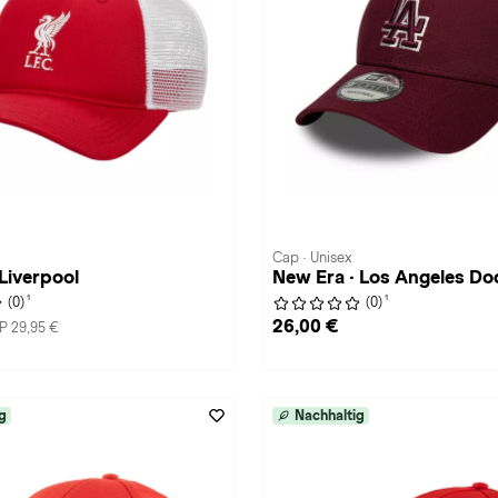
Cap · Unisex
 Liverpool
New Era · Los Angeles Do
1
1
(0)
(0)
26,00 €
P 29,95 €
g
Nachhaltig