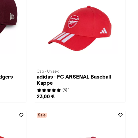
Cap · Unisex
dgers
adidas · FC ARSENAL Baseball
Kappe
1
(5)
23,00 €
Sale