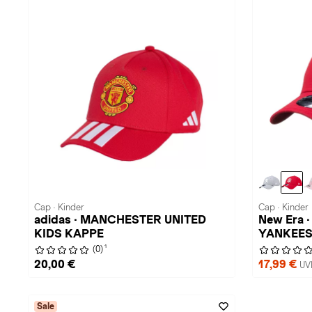
Cap · Kinder
Cap · Kinder
adidas · MANCHESTER UNITED
New Era
KIDS KAPPE
YANKEE
1
(0)
20,00 €
17,99 €
UV
Sale