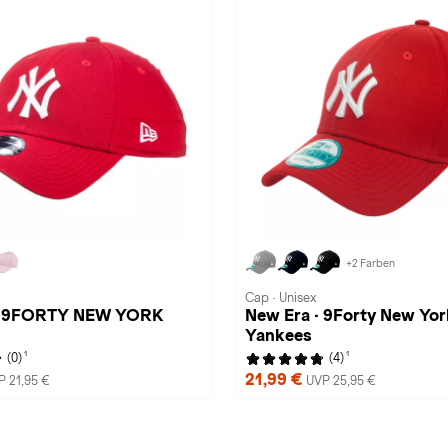
+2 Farben
Cap · Unisex
 · 9FORTY NEW YORK
New Era · 9Forty New Yor
S
Yankees
1
1
(0)
(4)
21,99 €
P 21,95 €
UVP 25,95 €