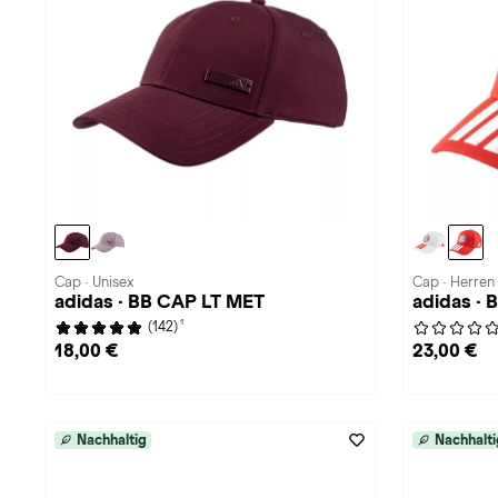
Cap · Unisex
Cap · Herren
adidas · BB CAP LT MET
adidas ·
1
(142)
18,00 €
23,00 €
Nachhaltig
Nachhalti