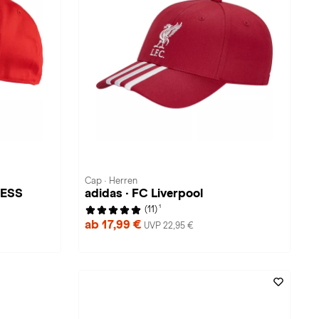
Cap · Herren
 ESS
adidas · FC Liverpool
1
(11)
ab 17,99 €
UVP 22,95 €