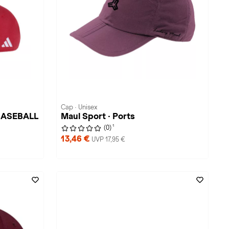
Cap · Unisex
 BASEBALL
Maul Sport · Ports
1
(0)
13,46 €
UVP 17,95 €