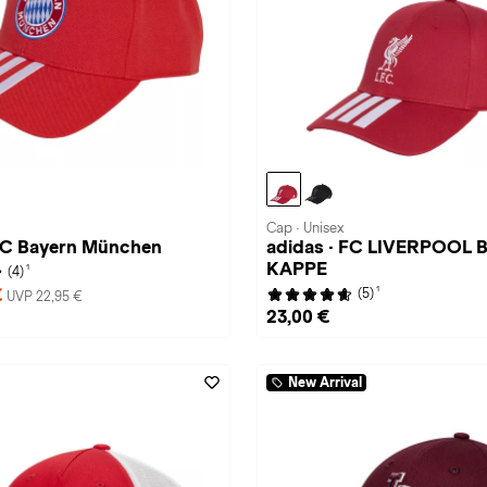
Cap · Unisex
 FC Bayern München
adidas · FC LIVERPOOL
KAPPE
1
(4)
1
€
(5)
UVP 22,95 €
23,00 €
New Arrival