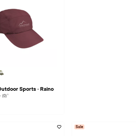
utdoor Sports · Raino
1
(0)
Sale