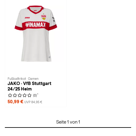
Fußballtrikot · Damen
JAKO · VfB Stuttgart
24/25 Heim
1
(0)
50,99 €
UVP 84,95 €
Seite 1 von 1