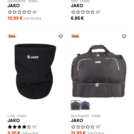
Sporttasche · Unisex
Netz · Unisex
JAKO
JAKO
1
1
(0)
(0)
19,99 €
6,95 €
UVP 39,95 €
Sale
Sale
Loop · Unisex
Sporttasche · Unisex
JAKO
JAKO
1
1
(1)
(0)
9,95 €
21,99 €
UVP 14,95 €
UVP 39,95 €