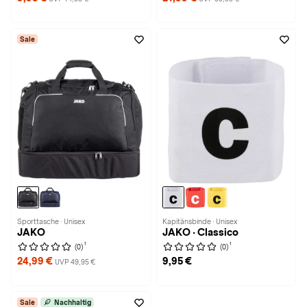
Sale
Sporttasche · Unisex
Kapitänsbinde · Unisex
JAKO
JAKO · Classico
1
1
(0)
(0)
24,99 €
9,95 €
UVP 49,95 €
Sale
Nachhaltig