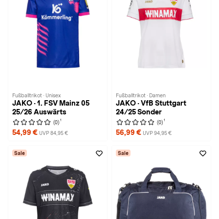
Fußballtrikot · Unisex
Fußballtrikot · Damen
JAKO · 1. FSV Mainz 05
JAKO · VfB Stuttgart
25/26 Auswärts
24/25 Sonder
1
1
(0)
(0)
54,99 €
56,99 €
UVP 84,95 €
UVP 94,95 €
Sale
Sale