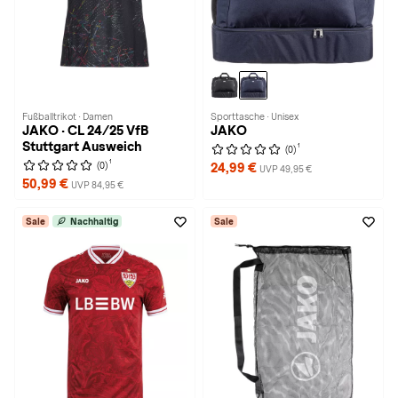
Fußballtrikot · Damen
Sporttasche · Unisex
JAKO · CL 24/25 VfB
JAKO
Stuttgart Ausweich
1
(0)
1
(0)
24,99 €
UVP 49,95 €
50,99 €
UVP 84,95 €
Sale
Nachhaltig
Sale