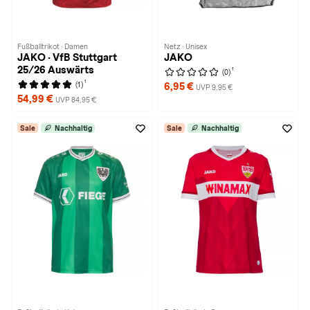
Fußballtrikot · Damen
Netz · Unisex
JAKO · VfB Stuttgart
JAKO
25/26 Auswärts
1
(0)
1
(1)
6,95 €
UVP 9,95 €
54,99 €
UVP 84,95 €
Sale
Nachhaltig
Sale
Nachhaltig