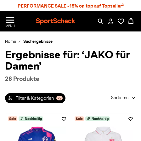
S
PERFORMANCE SALE -15% on top auf Topseller²
p
r
n
S
MENÜ
g
p
e
o
z
Home
Suchergebnisse
r
u
t
Ergebnisse für:
‘JAKO für
m
S
H
c
Damen’
a
h
u
e
p
c
26 Produkte
t
k
n
h
Filter & Kategorien
Sortieren
+2
a
t
Sale
Nachhaltig
Sale
Nachhaltig