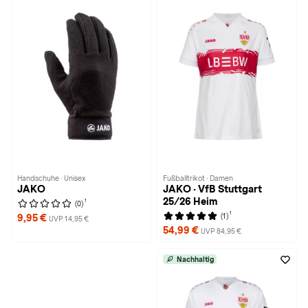
Handschuhe · Unisex
Fußballtrikot · Damen
JAKO
JAKO · VfB Stuttgart
25/26 Heim
1
(0)
1
(1)
9,95 €
UVP 14,95 €
54,99 €
UVP 84,95 €
Nachhaltig