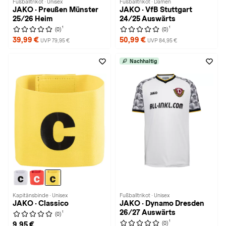
Fußballtrikot · Unisex
Fußballtrikot · Damen
JAKO · Preußen Münster
JAKO · VfB Stuttgart
25/26 Heim
24/25 Auswärts
1
1
(0)
(0)
39,99 €
50,99 €
UVP 79,95 €
UVP 84,95 €
Nachhaltig
Kapitänsbinde · Unisex
Fußballtrikot · Unisex
JAKO · Classico
JAKO · Dynamo Dresden
26/27 Auswärts
1
(0)
1
(0)
9,95 €