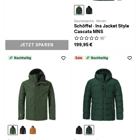
Daunenjacke · Herren
Schöffel · Ins Jacket Style
Cascata MNS
1
(0)
199,95 €
JETZT SPAREN
Nachhaltig
Sale
Nachhaltig