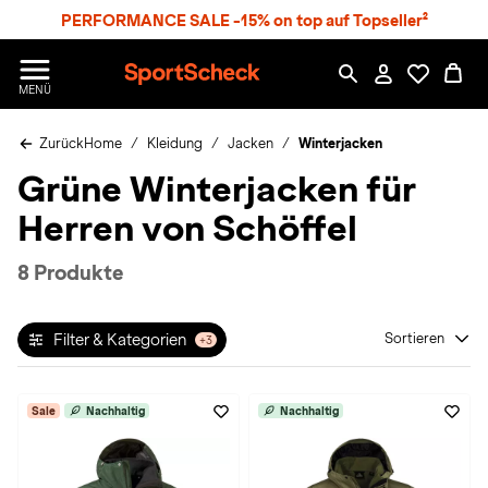
S
PERFORMANCE SALE -15% on top auf Topseller²
p
r
n
S
MENÜ
g
p
e
o
z
Zurück
Home
Kleidung
Jacken
Winterjacken
r
u
t
Grüne Winterjacken für
m
S
H
c
Herren von Schöffel
a
h
u
e
p
c
8 Produkte
t
k
n
h
Filter & Kategorien
Sortieren
+3
a
t
Sale
Nachhaltig
Nachhaltig