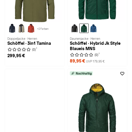
+2 Farben
Doppeljacke · Herren
Daunenjacke · Herren
Schöffel · 3in1 Tamina
Schöffel · Hybrid Jk Style
Blaueis MNS
1
(0)
1
(0)
299,95 €
89,95 €
UVP 179,95 €
Nachhaltig