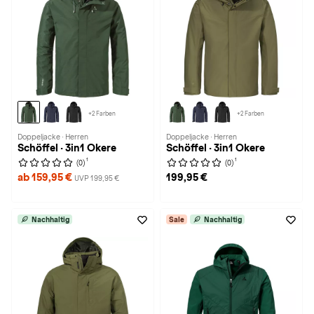
+2 Farben
+2 Farben
Doppeljacke · Herren
Doppeljacke · Herren
Schöffel · 3in1 Okere
Schöffel · 3in1 Okere
1
1
(0)
(0)
ab 159,95 €
199,95 €
UVP 199,95 €
Nachhaltig
Sale
Nachhaltig