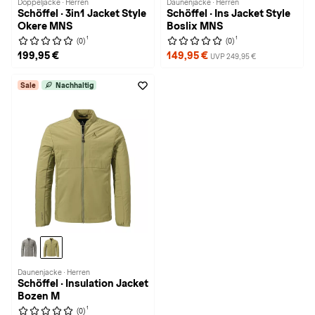
Doppeljacke · Herren
Daunenjacke · Herren
Schöffel · 3in1 Jacket Style
Schöffel · Ins Jacket Style
Okere MNS
Boslix MNS
1
1
(0)
(0)
199,95 €
149,95 €
UVP 249,95 €
Sale
Nachhaltig
Daunenjacke · Herren
Schöffel · Insulation Jacket
Bozen M
1
(0)