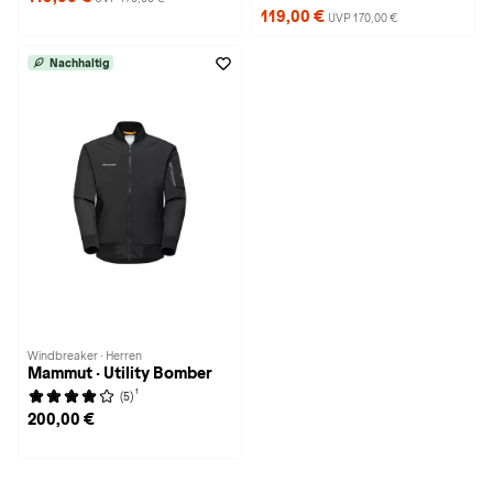
119,00 €
UVP 170,00 €
Nachhaltig
Windbreaker · Herren
Mammut · Utility Bomber
1
(5)
200,00 €