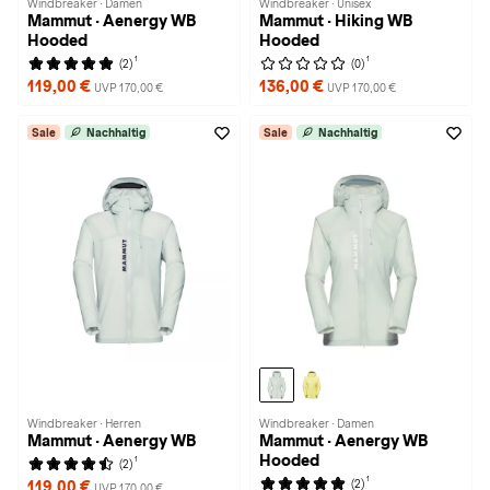
Windbreaker · Damen
Windbreaker · Unisex
Mammut · Aenergy WB
Mammut · Hiking WB
Hooded
Hooded
1
1
(2)
(0)
119,00 €
136,00 €
UVP 170,00 €
UVP 170,00 €
Sale
Nachhaltig
Sale
Nachhaltig
Windbreaker · Herren
Windbreaker · Damen
Mammut · Aenergy WB
Mammut · Aenergy WB
Hooded
1
(2)
1
(2)
119,00 €
UVP 170,00 €