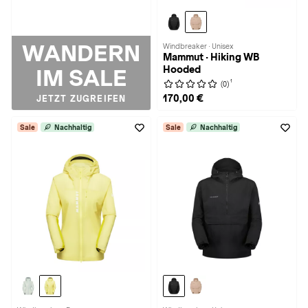
WANDERN
Windbreaker · Unisex
Mammut · Hiking WB
Hooded
IM SALE
1
(0)
170,00 €
JETZT ZUGREIFEN
Sale
Nachhaltig
Sale
Nachhaltig