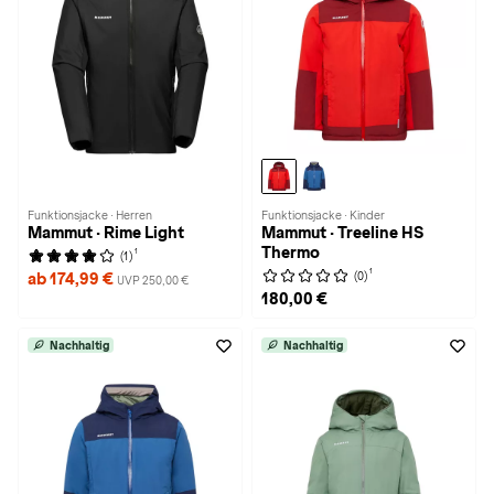
Funktionsjacke · Herren
Funktionsjacke · Kinder
Mammut · Rime Light
Mammut · Treeline HS
Thermo
1
(1)
1
(0)
ab 174,99 €
UVP 250,00 €
180,00 €
Nachhaltig
Nachhaltig