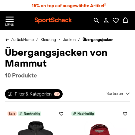
S
-15% on top auf ausgewählte Artikel²
p
r
n
S
MENÜ
g
p
e
o
z
Zurück
Home
Kleidung
Jacken
Übergangsjacken
r
u
t
Übergangsjacken von
m
S
H
c
Mammut
a
h
u
e
p
c
10 Produkte
t
k
n
h
Filter & Kategorien
Sortieren
+2
a
t
Sale
Nachhaltig
Nachhaltig