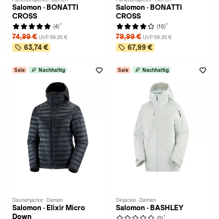
Salomon · BONATTI
Salomon · BONATTI
CROSS
CROSS
1
1
(4)
(10)
74,99 €
79,99 €
UVP 99,95 €
UVP 99,95 €
63,74 €
67,99 €
Sale
Nachhaltig
Sale
Nachhaltig
Daunenjacke · Damen
Skijacke · Damen
Salomon · Elixir Micro
Salomon · BASHLEY
Down
1
(0)