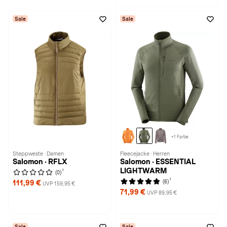
Sale
Sale
+1 Farbe
Steppweste · Damen
Fleecejacke · Herren
Salomon · RFLX
Salomon · ESSENTIAL
LIGHTWARM
1
(0)
1
(6)
111,99 €
UVP 159,95 €
71,99 €
UVP 89,95 €
Sale
Sale