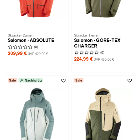
Skijacke · Damen
Skijacke · Herren
Salomon · ABSOLUTE
Salomon · GORE-TEX
CHARGER
1
(0)
1
(0)
209,99 €
UVP 420,00 €
224,99 €
UVP 450,00 €
Sale
Nachhaltig
Sale