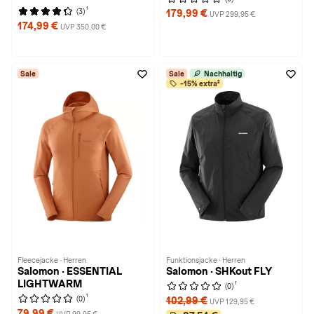
1
(3)
179,99 €
UVP 299,95 €
174,99 €
UVP 350,00 €
Sale
Sale
Nachhaltig
-15% extra²
Fleecejacke · Herren
Funktionsjacke · Herren
Salomon · ESSENTIAL
Salomon · SHKout FLY
LIGHTWARM
1
(0)
1
(0)
102,99 €
UVP 129,95 €
79,99 €