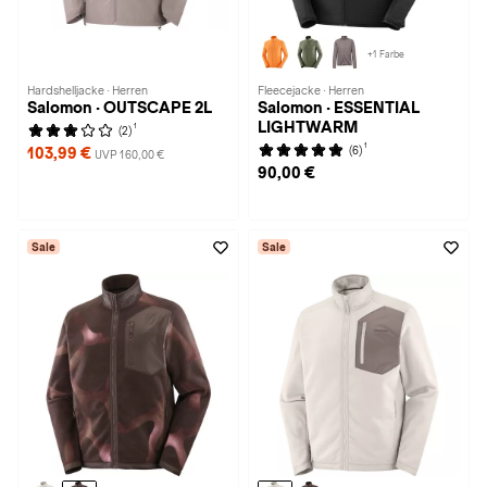
+1 Farbe
Hardshelljacke · Herren
Fleecejacke · Herren
Salomon · OUTSCAPE 2L
Salomon · ESSENTIAL
LIGHTWARM
1
(2)
1
(6)
103,99 €
UVP 160,00 €
90,00 €
Sale
Sale