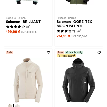
Skijacke · Damen
Skijacke · Herren
Salomon · BRILLIANT
Salomon · GORE-TEX
MOON PATROL
1
(1)
1
(3)
199,99 €
UVP 400,00 €
274,99 €
UVP 550,00 €
Sale
Sale
Nachhaltig
-15% extra²