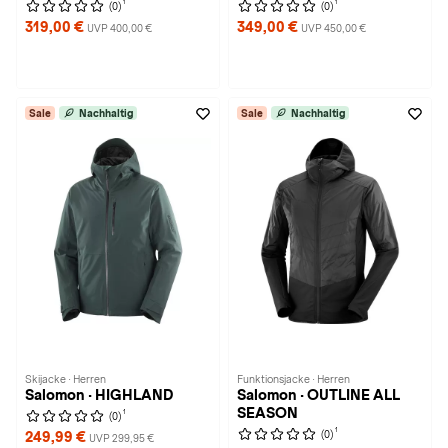
1
1
(0)
(0)
319,00 €
349,00 €
UVP 400,00 €
UVP 450,00 €
Sale
Nachhaltig
Sale
Nachhaltig
Skijacke · Herren
Funktionsjacke · Herren
Salomon · HIGHLAND
Salomon · OUTLINE ALL
SEASON
1
(0)
1
(0)
249,99 €
UVP 299,95 €