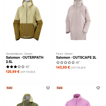
Hardshelljacke · Damen
Parka · Damen
Salomon · OUTERPATH
Salomon · OUTSCAPE 2L
2.5L
1
(0)
1
(2)
143,99 €
UVP 179,95 €
125,99 €
UVP 179,95 €
Sale
Sale