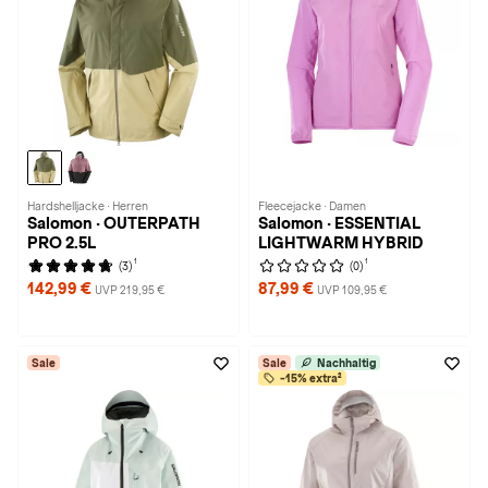
Hardshelljacke · Herren
Fleecejacke · Damen
Salomon · OUTERPATH
Salomon · ESSENTIAL
PRO 2.5L
LIGHTWARM HYBRID
1
1
(3)
(0)
142,99 €
87,99 €
UVP 219,95 €
UVP 109,95 €
Sale
Sale
Nachhaltig
-15% extra²