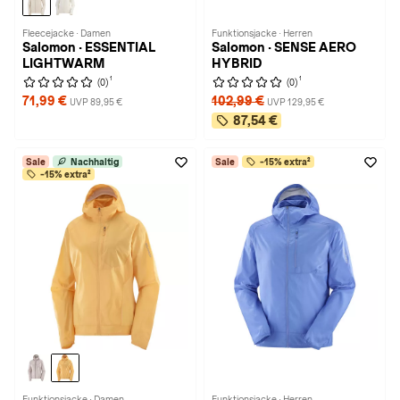
Fleecejacke · Damen
Funktionsjacke · Herren
Salomon · ESSENTIAL
Salomon · SENSE AERO
LIGHTWARM
HYBRID
1
1
(0)
(0)
71,99 €
102,99 €
UVP 89,95 €
UVP 129,95 €
87,54 €
Sale
Nachhaltig
Sale
-15% extra²
-15% extra²
Funktionsjacke · Damen
Funktionsjacke · Herren