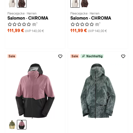
Fleecejacke · Herren
Fleecejacke · Herren
Salomon · CHROMA
Salomon · CHROMA
1
1
(0)
(0)
111,99 €
111,99 €
UVP 140,00 €
UVP 140,00 €
Sale
Sale
Nachhaltig