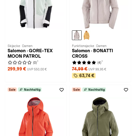
Skijacke · Damen
Funktionsjacke · Damen
Salomon · GORE-TEX
Salomon · BONATTI
MOON PATROL
CROSS
1
1
(0)
(4)
299,99 €
74,99 €
UVP 550,00 €
UVP 99,95 €
63,74 €
Sale
Nachhaltig
Sale
Nachhaltig