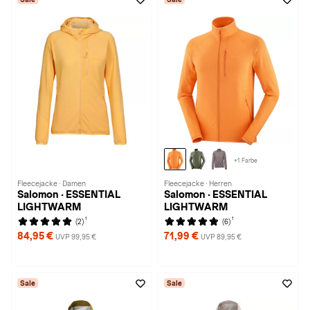
+1 Farbe
Fleecejacke · Damen
Fleecejacke · Herren
Salomon · ESSENTIAL
Salomon · ESSENTIAL
LIGHTWARM
LIGHTWARM
1
1
(2)
(6)
84,95 €
71,99 €
UVP 99,95 €
UVP 89,95 €
Sale
Sale