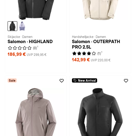
Skijacke · Damen
Hardshelljacke · Damen
Salomon · HIGHLAND
Salomon · OUTERPATH
PRO 2.5L
1
(0)
1
(1)
186,99 €
UVP 299,95 €
142,99 €
UVP 220,00 €
Sale
New Arrival