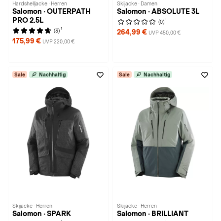
Hardshelljacke · Herren
Skijacke · Damen
Salomon · OUTERPATH
Salomon · ABSOLUTE 3L
PRO 2.5L
1
(0)
1
(3)
264,99 €
UVP 450,00 €
175,99 €
UVP 220,00 €
Sale
Nachhaltig
Sale
Nachhaltig
Skijacke · Herren
Skijacke · Herren
Salomon · SPARK
Salomon · BRILLIANT