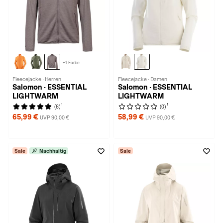
+1 Farbe
Fleecejacke · Herren
Fleecejacke · Damen
Salomon · ESSENTIAL
Salomon · ESSENTIAL
LIGHTWARM
LIGHTWARM
1
1
(6)
(0)
65,99 €
58,99 €
UVP 90,00 €
UVP 90,00 €
Sale
Nachhaltig
Sale