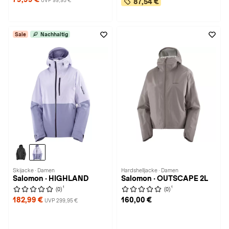
UVP 99,95 €
87,54 €
Sale
Nachhaltig
Skijacke · Damen
Hardshelljacke · Damen
Salomon · HIGHLAND
Salomon · OUTSCAPE 2L
1
1
(0)
(0)
182,99 €
160,00 €
UVP 299,95 €