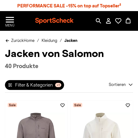
S
PERFORMANCE SALE -15% on top auf Topseller²
p
r
n
S
MENÜ
g
p
e
o
z
Zurück
Home
Kleidung
Jacken
r
u
t
Jacken von Salomon
m
S
H
c
a
h
40 Produkte
u
e
p
c
t
k
Filter & Kategorien
Sortieren
+1
n
h
a
Sale
Sale
t