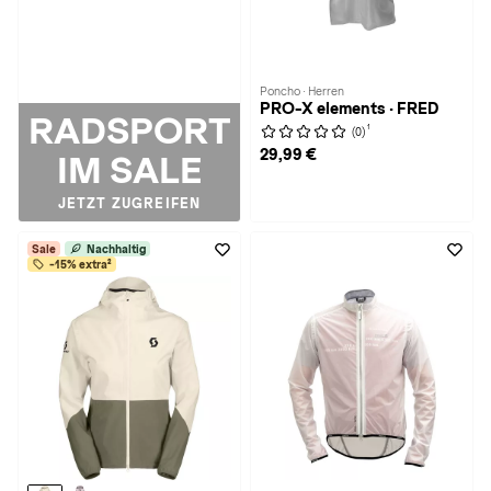
Poncho · Herren
PRO-X elements · FRED
RADSPORT
1
(0)
29,99 €
IM SALE
JETZT ZUGREIFEN
Sale
Nachhaltig
-15% extra²