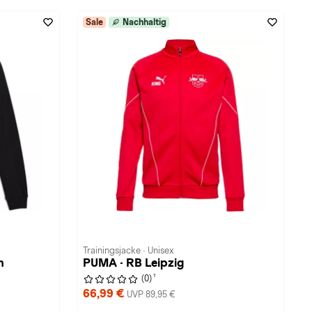
Sale
Nachhaltig
Trainingsjacke · Unisex
n
PUMA · RB Leipzig
1
(0)
66,99 €
UVP 89,95 €