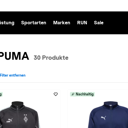
üstung
Sportarten
Marken
RUN
Sale
n PUMA
30 Produkte
 Filter entfernen
cht: Herren entfernen
iv für Marke: PUMA entfernen
g
Nachhaltig