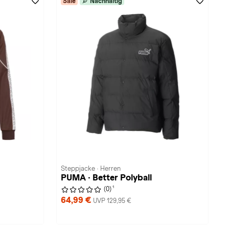
Sale
Nachhaltig
Steppjacke · Herren
PUMA · Better Polyball
1
(0)
64,99 €
UVP 129,95 €