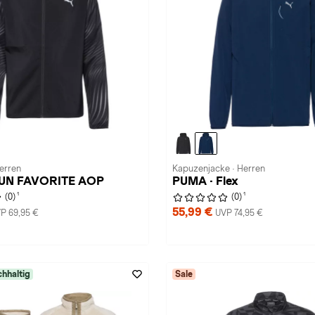
Herren
Kapuzenjacke · Herren
RUN FAVORITE AOP
PUMA · Flex
1
1
(0)
(0)
55,99 €
P 69,95 €
UVP 74,95 €
hhaltig
Sale