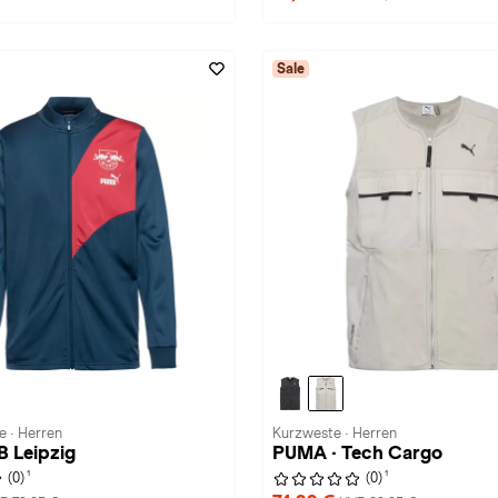
Sale
e · Herren
Kurzweste · Herren
 Leipzig
PUMA · Tech Cargo
1
1
(0)
(0)