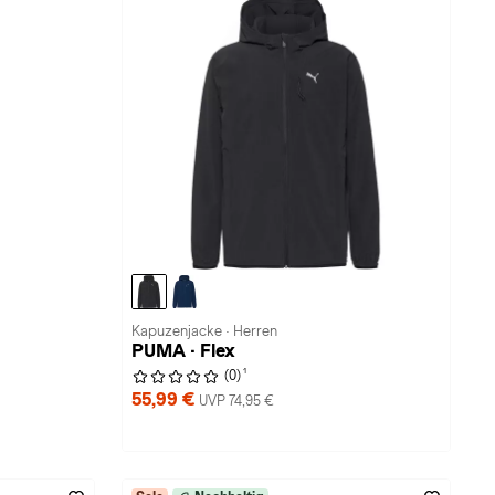
Kapuzenjacke · Herren
PUMA · Flex
1
(0)
55,99 €
UVP 74,95 €