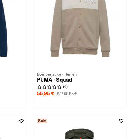
Bomberjacke · Herren
PUMA · Squad
1
(0)
55,95 €
UVP 69,95 €
Sale