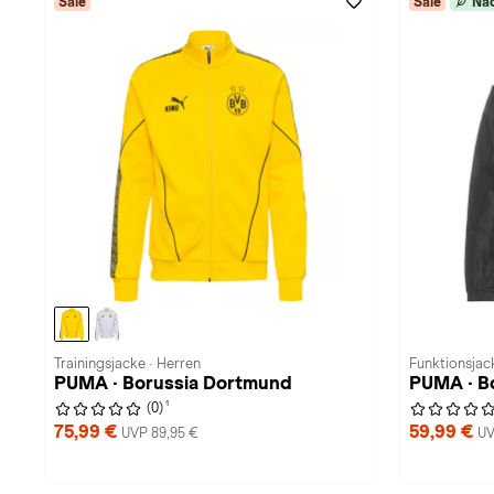
Sale
Sale
Nac
Trainingsjacke · Herren
Funktionsjac
PUMA · Borussia Dortmund
PUMA · B
1
(0)
75,99 €
59,99 €
UVP 89,95 €
UV