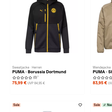
Sweatjacke · Herren
Wendejacke 
PUMA · Borussia Dortmund
PUMA · S
1
(0)
75,99 €
83,95 €
UVP 84,95 €
UV
Sale
Sale
Nac