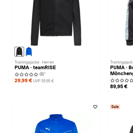
Trainingsjacke · Herren
Trainingsjack
PUMA · teamRISE
PUMA · B
Möncheng
1
(0)
29,99 €
UVP 39,95 €
89,95 €
Sale