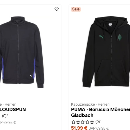
Sale
e · Herren
Kapuzenjacke · Herren
CLOUDSPUN
PUMA · Borussia Mönche
Gladbach
1
(0)
1
(0)
P 69,95 €
51,99 €
UVP 69,95 €