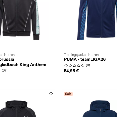
e · Herren
Trainingsjacke · Herren
orussia
PUMA · teamLIGA26
ladbach King Anthem
1
(0)
1
54,95 €
(0)
Sale