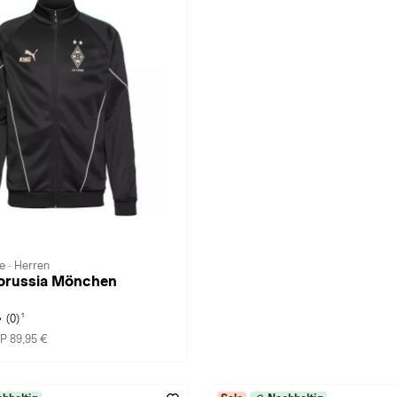
e · Herren
orussia Mönchen
1
(0)
P 89,95 €