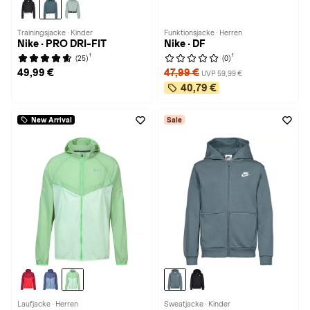
Trainingsjacke · Kinder
Funktionsjacke · Herren
Nike · PRO DRI-FIT
Nike · DF
1
1
(25)
(0)
49,99 €
47,99 €
UVP 59,99 €
40,79 €
New Arrival
Sale
Laufjacke · Herren
Sweatjacke · Kinder