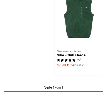
Fleeceweste · Herren
Nike · Club Fleece
1
(2)
39,99 €
UVP 79,95 €
Seite 1 von 1