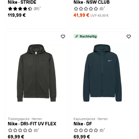
Nike · STRIDE
Nike · NSW CLUB
1
1
(31)
(0)
119,99 €
41,99 €
UVP 49,99 €
Nachhaltig
Trainingsjacke · Herren
Kapuzenjacke · Herren
Nike · DRI-FIT UV FLEX
Nike · DF
1
1
(0)
(0)
69,99 €
69,99 €