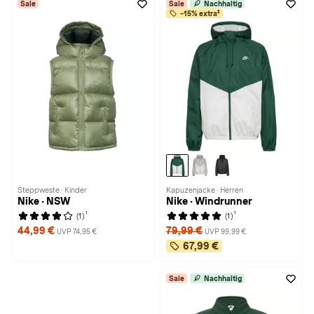
Sale
Sale
Nachhaltig
-15% extra²
Steppweste · Kinder
Kapuzenjacke · Herren
Nike · NSW
Nike · Windrunner
1
1
(1)
(1)
44,99 €
79,99 €
UVP 74,95 €
UVP 99,99 €
67,99 €
Sale
Nachhaltig