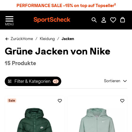
S
PERFORMANCE SALE -15% on top auf Topseller²
p
r
n
S
MENÜ
g
p
e
o
z
Zurück
Home
Kleidung
Jacken
r
u
t
Grüne Jacken von Nike
m
S
H
c
a
h
15 Produkte
u
e
p
c
t
k
Filter & Kategorien
Sortieren
+2
n
h
a
Sale
t