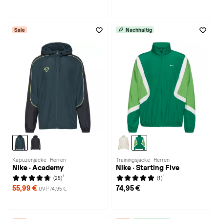
Sale
Nachhaltig
Kapuzenjacke · Herren
Trainingsjacke · Herren
Nike · Academy
Nike · Starting Five
1
1
(25)
(1)
55,99 €
74,95 €
UVP 74,95 €