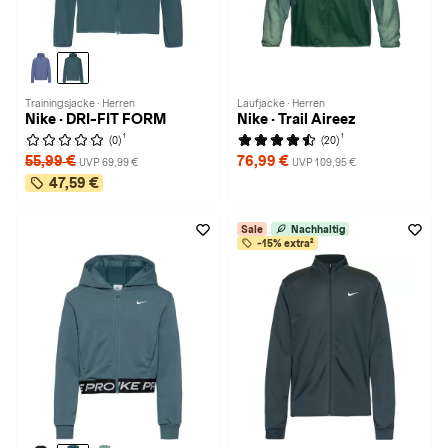
Trainingsjacke · Herren
Laufjacke · Herren
Nike · DRI-FIT FORM
Nike · Trail Aireez
1
1
(0)
(20)
55,99 €
76,99 €
UVP 69,99 €
UVP 109,95 €
47,59 €
Sale
Nachhaltig
-15% extra²