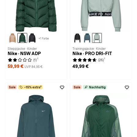
+1 Farbe
Steppjacke · Kinder
Trainingsjacke · Kinder
Nike · NSW ADP
Nike · PRO DRI-FIT
1
1
(1)
(25)
59,99 €
49,99 €
UVP 84,95 €
Sale
-15% extra²
Sale
Nachhaltig