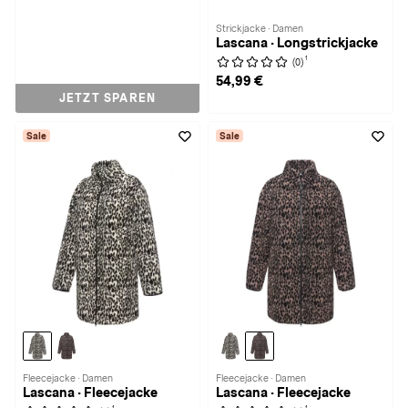
Strickjacke · Damen
Lascana · Longstrickjacke
1
(0)
54,99 €
JETZT SPAREN
Sale
Sale
Fleecejacke · Damen
Fleecejacke · Damen
Lascana · Fleecejacke
Lascana · Fleecejacke
1
1