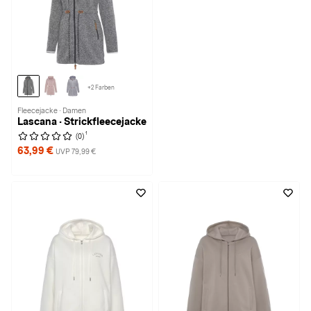
+2 Farben
Fleecejacke · Damen
Lascana · Strickfleecejacke
1
(0)
63,99 €
UVP 79,99 €