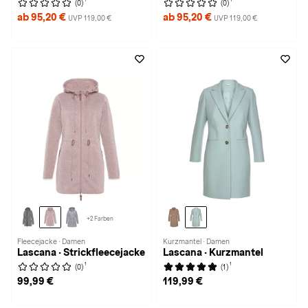
(0)
(0)
ab 95,20 €
ab 95,20 €
UVP 119,00 €
UVP 119,00 €
+2 Farben
Fleecejacke · Damen
Kurzmantel · Damen
Lascana · Strickfleecejacke
Lascana · Kurzmantel
1
1
(0)
(1)
99,99 €
119,99 €