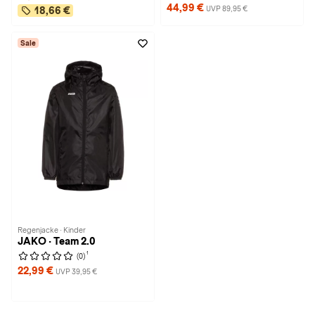
44,99 €
UVP 89,95 €
18,66 €
Sale
Regenjacke · Kinder
JAKO · Team 2.0
1
(0)
22,99 €
UVP 39,95 €