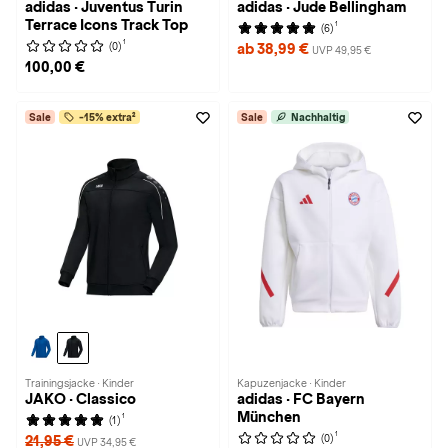
adidas · Juventus Turin
adidas · Jude Bellingham
Terrace Icons Track Top
1
(6)
1
(0)
ab 38,99 €
UVP 49,95 €
100,00 €
Sale
-15% extra²
Sale
Nachhaltig
Trainingsjacke · Kinder
Kapuzenjacke · Kinder
JAKO · Classico
adidas · FC Bayern
München
1
(1)
1
(0)
21,95 €
UVP 34,95 €