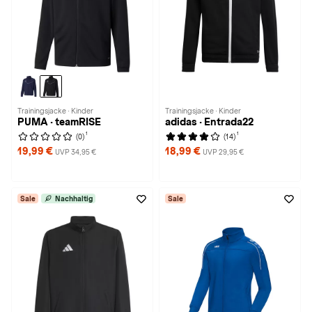
Trainingsjacke · Kinder
Trainingsjacke · Kinder
PUMA · teamRISE
adidas · Entrada22
1
1
(0)
(14)
19,99 €
18,99 €
UVP 34,95 €
UVP 29,95 €
Sale
Nachhaltig
Sale