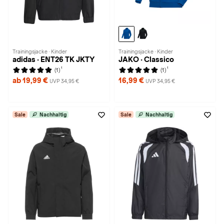
Trainingsjacke · Kinder
Trainingsjacke · Kinder
adidas · ENT26 TK JKTY
JAKO · Classico
1
1
(1)
(1)
ab 19,99 €
16,99 €
UVP 34,95 €
UVP 34,95 €
Sale
Nachhaltig
Sale
Nachhaltig