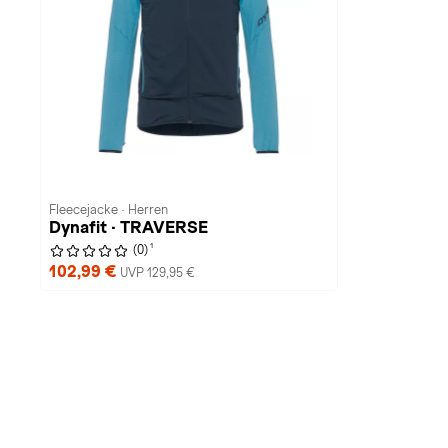
Fleecejacke · Herren
Dynafit · TRAVERSE
1
(0)
102,99 €
UVP 129,95 €