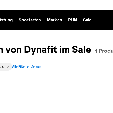
üstung
Sportarten
Marken
RUN
Sale
n von Dynafit im Sale
1 Prod
ale
Alle Filter entfernen
cht: Herren entfernen
v für Marke: Dynafit entfernen
Filter aktiv für Sale: Sale entfernen