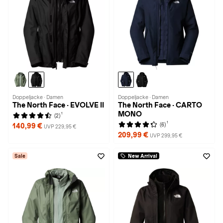
Doppeljacke · Damen
Doppeljacke · Damen
The North Face · EVOLVE II
The North Face · CARTO
MONO
1
(2)
1
(6)
140,99 €
UVP 229,95 €
209,99 €
UVP 299,95 €
Sale
New Arrival