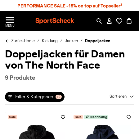
S
PERFORMANCE SALE -15% on top auf Topseller²
p
r
n
S
MENÜ
g
p
e
o
z
Zurück
Home
Kleidung
Jacken
Doppeljacken
r
u
t
Doppeljacken für Damen
m
S
H
c
von The North Face
a
h
u
e
p
c
9 Produkte
t
k
n
h
Filter & Kategorien
Sortieren
+2
a
t
Sale
Sale
Nachhaltig