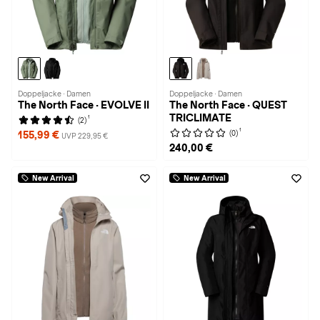
Doppeljacke · Damen
Doppeljacke · Damen
The North Face · EVOLVE II
The North Face · QUEST
TRICLIMATE
1
(2)
1
(0)
155,99 €
UVP 229,95 €
240,00 €
New Arrival
New Arrival