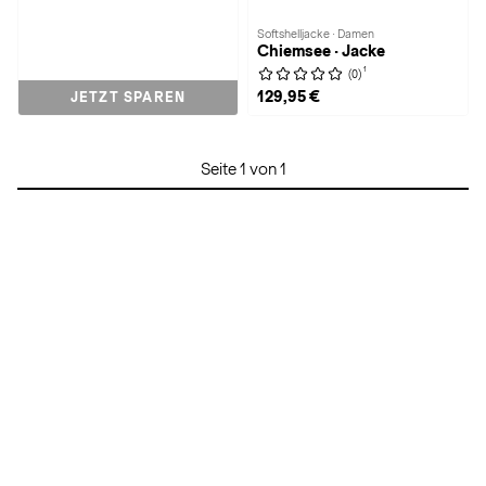
Softshelljacke · Damen
Chiemsee · Jacke
1
(0)
129,95 €
JETZT SPAREN
Seite 1 von 1