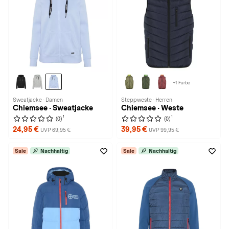
+1 Farbe
Sweatjacke · Damen
Steppweste · Herren
Chiemsee · Sweatjacke
Chiemsee · Weste
1
1
(0)
(0)
24,95 €
39,95 €
UVP 69,95 €
UVP 99,95 €
Sale
Nachhaltig
Sale
Nachhaltig