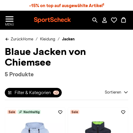
S
-15% on top auf ausgewählte Artikel²
p
r
n
S
MENÜ
g
p
e
o
z
Zurück
Home
Kleidung
Jacken
r
u
t
Blaue Jacken von
m
S
H
c
Chiemsee
a
h
u
e
p
c
5 Produkte
t
k
n
h
Filter & Kategorien
Sortieren
+2
a
t
Sale
Nachhaltig
Sale