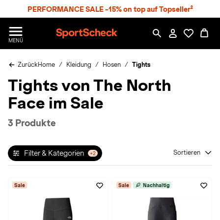
S
PERFORMANCE SALE -15% on top auf Topseller²
p
r
n
S
MENÜ
g
p
e
o
z
Zurück
Home
Kleidung
Hosen
Tights
r
u
t
Tights von The North
m
S
H
c
Face im Sale
a
h
u
e
p
c
3 Produkte
t
k
n
h
Filter & Kategorien
Sortieren
+2
a
t
Sale
Sale
Nachhaltig