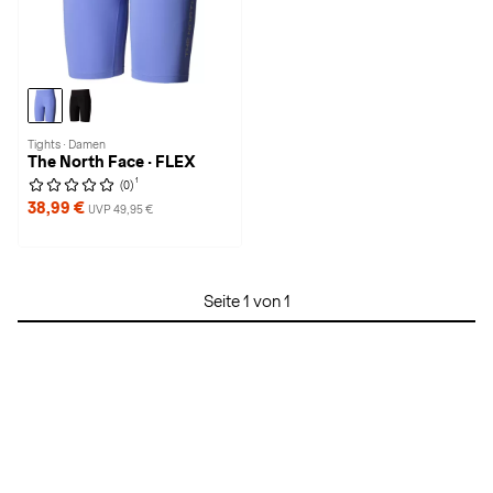
Tights · Damen
The North Face · FLEX
1
(0)
38,99 €
UVP 49,95 €
Seite 1 von 1