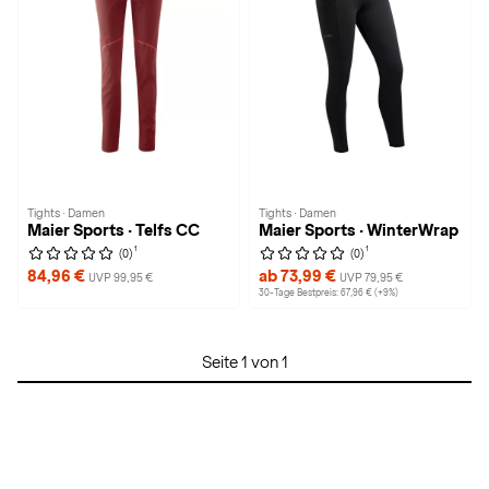
Tights · Damen
Tights · Damen
Maier Sports · Telfs CC
Maier Sports · WinterWrap
1
1
(0)
(0)
84,96 €
ab 73,99 €
UVP 99,95 €
UVP 79,95 €
30-Tage Bestpreis: 67,96 € (+9%)
Seite 1 von 1