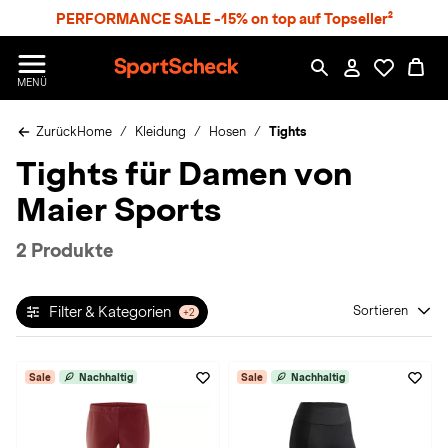
S
PERFORMANCE SALE -15% on top auf Topseller²
p
r
n
S
MENÜ
g
p
e
o
z
Zurück
Home
Kleidung
Hosen
Tights
r
u
t
Tights für Damen von
m
S
H
c
Maier Sports
a
h
u
e
p
c
2 Produkte
t
k
n
h
Filter & Kategorien
Sortieren
+2
a
t
Sale
Nachhaltig
Sale
Nachhaltig