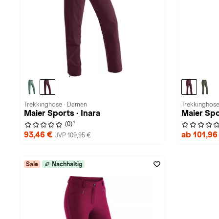
Trekkinghose · Damen
Trekkinghos
Maier Sports · Inara
Maier Spo
1
(0)
93,46 €
ab 101,96
UVP 109,95 €
Sale
Nachhaltig