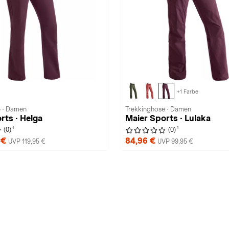
+1 Farbe
e · Damen
Trekkinghose · Damen
rts · Helga
Maier Sports · Lulaka
1
1
(0)
(0)
 €
84,96 €
UVP 119,95 €
UVP 99,95 €