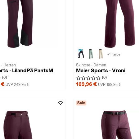
+1 Farbe
 · Herren
Skihose · Damen
rts · LilandP3 PantsM
Maier Sports · Vroni
1
1
(0)
(0)
6 €
169,96 €
UVP 249,95 €
UVP 199,95 €
Sale