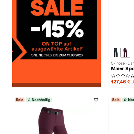
Skihose · D
Maier Spo
127,46 €
U
Sale
Nachhaltig
Sale
Nac