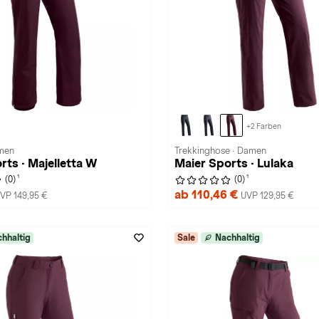
+2 Farben
amen
Trekkinghose · Damen
rts · Majelletta W
Maier Sports · Lulaka
1
1
(0)
(0)
ab 110,46 €
VP 149,95 €
UVP 129,95 €
hhaltig
Sale
Nachhaltig