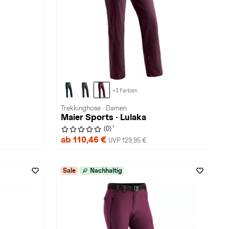
+3 Farben
Trekkinghose · Damen
Maier Sports · Lulaka
1
(0)
ab 110,46 €
UVP 129,95 €
Sale
Nachhaltig