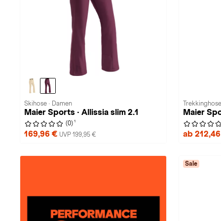
Skihose · Damen
Trekkinghose
Maier Sports · Allissia slim 2.1
Maier Spo
1
(0)
169,96 €
ab 212,4
UVP 199,95 €
Sale