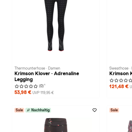
Thermounterhose · Damen
Sweathose ·
Krimson Klover · Adrenaline
Krimson K
Legging
1
121,48 €
(0)
U
53,98 €
UVP 119,95 €
Sale
Nachhaltig
Sale