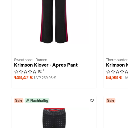
Sweathose · Damen
Thermounter
Krimson Klover · Apres Pant
Krimson K
1
(0)
148,47 €
53,98 €
UVP 269,95 €
UV
Sale
Nachhaltig
Sale