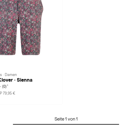
s · Damen
lover · Sienna
1
(0)
P 79,95 €
Seite 1 von 1