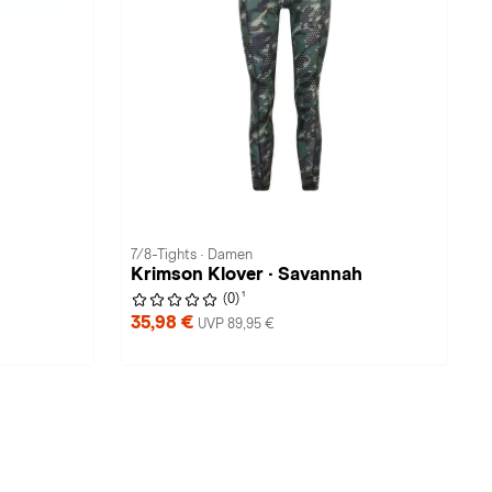
7/8-Tights · Damen
Krimson Klover · Savannah
1
(0)
35,98 €
UVP 89,95 €