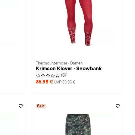
Thermounterhose · Damen
Krimson Klover · Snowbank
1
(0)
35,98 €
UVP 89,95 €
Sale