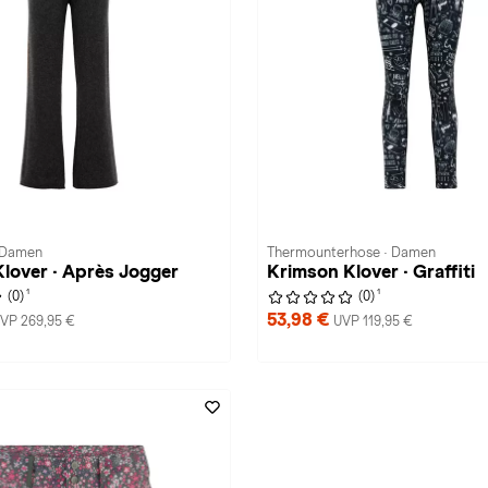
 Damen
Thermounterhose · Damen
lover · Après Jogger
Krimson Klover · Graffiti
1
1
(0)
(0)
53,98 €
VP 269,95 €
UVP 119,95 €