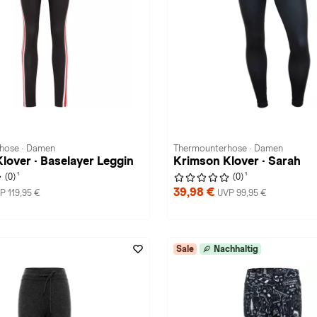
hose · Damen
Thermounterhose · Damen
lover · Baselayer Leggin
Krimson Klover · Sarah
1
1
(0)
(0)
39,98 €
P 119,95 €
UVP 99,95 €
Sale
Nachhaltig