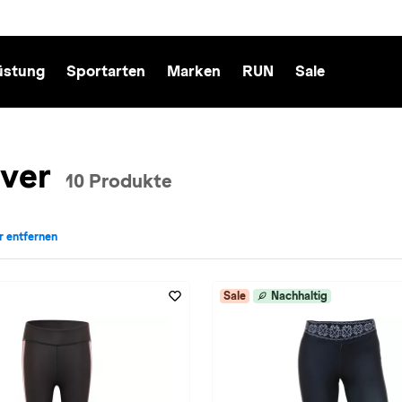
üstung
Sportarten
Marken
RUN
Sale
ver
10 Produkte
er entfernen
rke: Krimson Klover entfernen
Sale
Nachhaltig