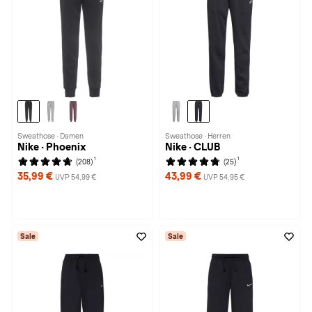
Sweathose · Damen
Sweathose · Herren
Nike · Phoenix
Nike · CLUB
1
1
(208)
(25)
35,99 €
43,99 €
UVP 54,99 €
UVP 54,95 €
Sale
Sale