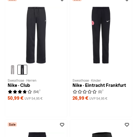
Sweathose · Herren
Sweathose · Kinder
Nike · Club
Nike · Eintracht Frankfurt
1
1
(54)
(0)
50,99 €
26,99 €
UVP 54,95 €
UVP 54,95 €
Sale