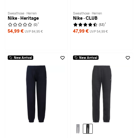
Sweathose · Herren
Sweathose · Herren
Nike · Heritage
Nike · CLUB
1
1
(0)
(53)
54,99 €
47,99 €
UVP 84,95 €
UVP 54,99 €
New Arrival
New Arrival