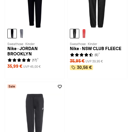
Sweathose · Kinder
Sweathose · Kinder
Nike · JORDAN
Nike · NSW CLUB FLEECE
BROOKLYN
1
(6)
1
(17)
35,95 €
UVP 39,95 €
35,99 €
UVP 45,00 €
30,56 €
Sale