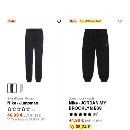
Sale
Sale
-15% extra²
Sweathose · Unisex
Sweathose · Kinder
Nike · Jumpman
Nike · JORDAN MY
BROOKLYN ESS
1
(0)
1
(8)
46,99 €
UVP 64,99 €
30-Tage Bestpreis: 64,99 € (-28%)
44,99 €
UVP 49,95 €
38,24 €