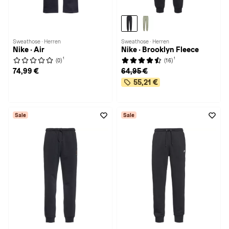
Sweathose · Herren
Sweathose · Herren
Nike · Air
Nike · Brooklyn Fleece
1
1
(0)
(16)
74,99 €
64,95 €
55,21 €
Sale
Sale