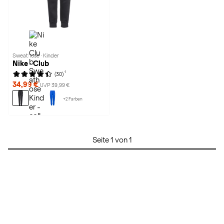
Sweathose · Kinder
Nike · Club
1
(30)
34,99 €
UVP 39,99 €
+2 Farben
Seite 1 von 1