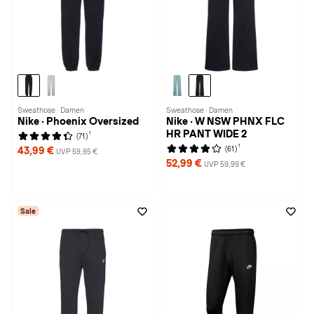
Sweathose · Damen
Sweathose · Damen
Nike · Phoenix Oversized
Nike · W NSW PHNX FLC
HR PANT WIDE 2
1
(71)
1
(61)
43,99 €
UVP 59,95 €
52,99 €
UVP 59,99 €
Sale