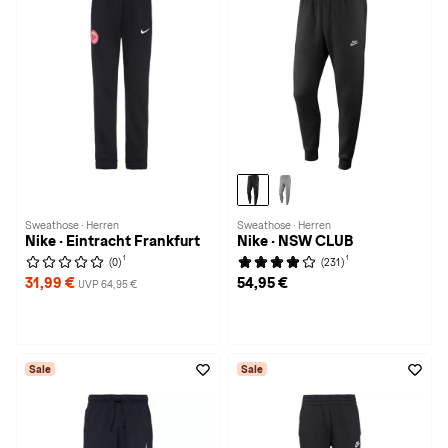
Sweathose · Herren
Sweathose · Herren
Nike · Eintracht Frankfurt
Nike · NSW CLUB
1
1
(0)
(231)
31,99 €
54,95 €
UVP 64,95 €
Sale
Sale