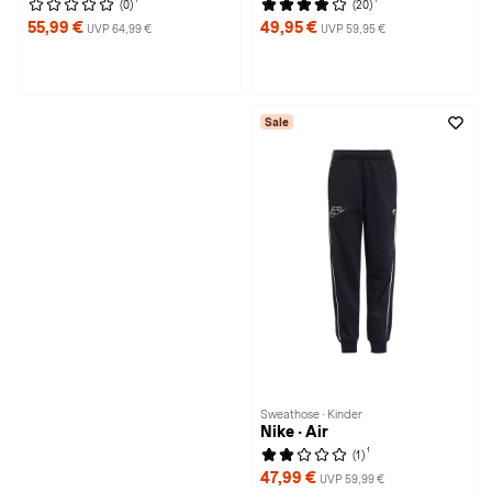
(0)
(20)
55,99 €
49,95 €
UVP 64,99 €
UVP 59,95 €
Sale
Sweathose · Kinder
Nike · Air
1
(1)
47,99 €
UVP 59,99 €