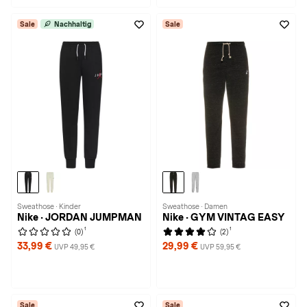
Sale
Nachhaltig
Sale
Sweathose · Kinder
Sweathose · Damen
Nike · JORDAN JUMPMAN
Nike · GYM VINTAG EASY
1
1
(0)
(2)
33,99 €
29,99 €
UVP 49,95 €
UVP 59,95 €
Sale
Sale