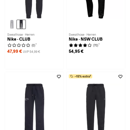
Sweathose · Herren
Sweathose · Herren
Nike · CLUB
Nike · NSW CLUB
1
1
(0)
(70)
47,99 €
54,95 €
UVP 54,99 €
-15% extra²