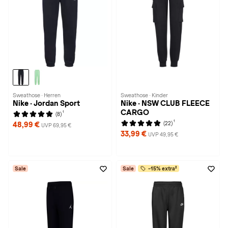
Sweathose · Herren
Sweathose · Kinder
Nike · Jordan Sport
Nike · NSW CLUB FLEECE
CARGO
1
(8)
1
(22)
48,99 €
UVP 69,95 €
33,99 €
UVP 49,95 €
Sale
Sale
-15% extra²