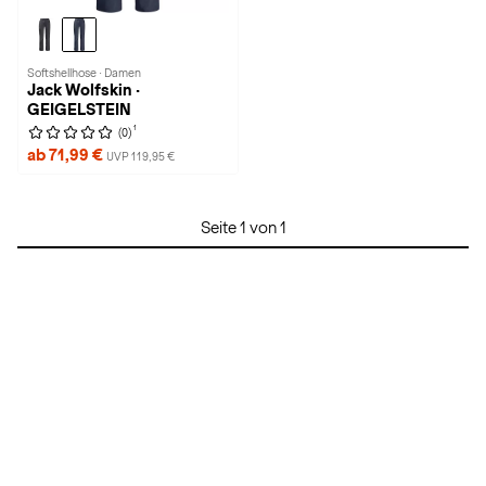
Softshellhose · Damen
Jack Wolfskin ·
GEIGELSTEIN
1
(0)
ab 71,99 €
UVP 119,95 €
Seite 1 von 1