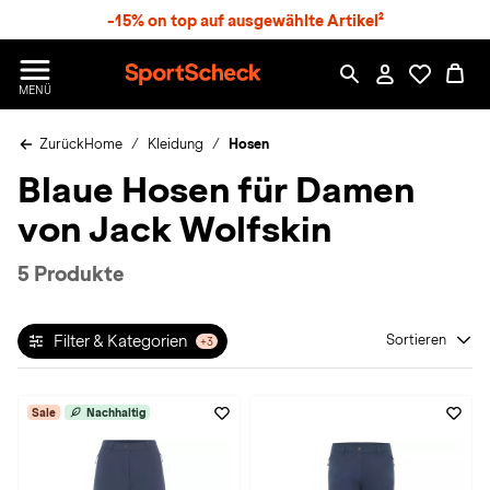
S
-15% on top auf ausgewählte Artikel²
p
r
n
S
MENÜ
g
p
e
o
z
Zurück
Home
Kleidung
Hosen
r
u
t
Blaue Hosen für Damen
m
S
H
c
von Jack Wolfskin
a
h
u
e
p
c
5 Produkte
t
k
n
h
Filter & Kategorien
Sortieren
+3
a
t
Sale
Nachhaltig