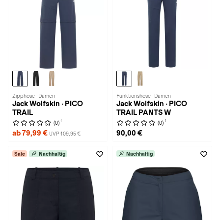
Zipphose · Damen
Funktionshose · Damen
Jack Wolfskin · PICO
Jack Wolfskin · PICO
TRAIL
TRAIL PANTS W
1
1
(0)
(0)
ab 79,99 €
90,00 €
UVP 109,95 €
Sale
Nachhaltig
Nachhaltig