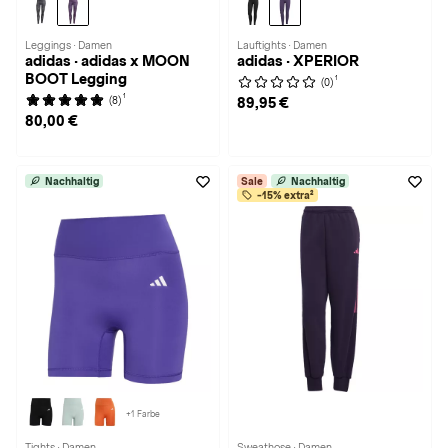
Leggings · Damen
Lauftights · Damen
adidas · adidas x MOON
adidas · XPERIOR
BOOT Legging
1
(0)
1
(8)
89,95 €
80,00 €
Nachhaltig
Sale
Nachhaltig
-15% extra²
+1 Farbe
Tights · Damen
Sweathose · Damen