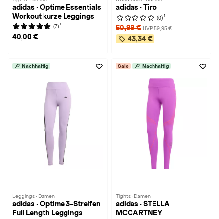
adidas · Optime Essentials
adidas · Tiro
Workout kurze Leggings
1
(0)
1
(7)
50,99 €
UVP 59,95 €
40,00 €
43,34 €
Nachhaltig
Sale
Nachhaltig
Leggings · Damen
Tights · Damen
adidas · Optime 3-Streifen
adidas · STELLA
Full Length Leggings
MCCARTNEY