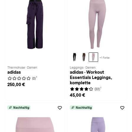
+1 Farbe
Thermohose · Damen
Leggings · Damen
adidas
adidas · Workout
Essentials Leggings,
1
(0)
komplette
250,00 €
1
(22)
45,00 €
Nachhaltig
Nachhaltig