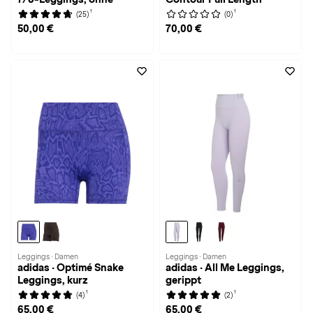
1
1
(25)
(0)
50,00 €
70,00 €
Leggings · Damen
Leggings · Damen
adidas · Optimé Snake
adidas · All Me Leggings,
Leggings, kurz
gerippt
1
1
(4)
(2)
65,00 €
65,00 €