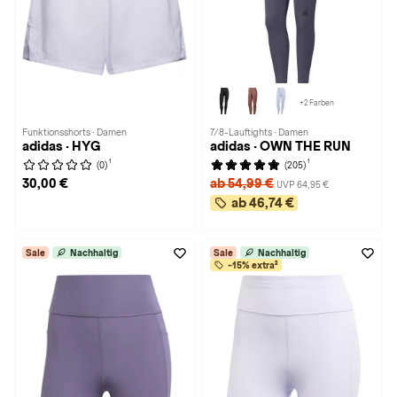
+2 Farben
Funktionsshorts · Damen
7/8-Lauftights · Damen
adidas · HYG
adidas · OWN THE RUN
1
1
(0)
(205)
30,00 €
ab 54,99 €
UVP 64,95 €
ab 46,74 €
Sale
Nachhaltig
Sale
Nachhaltig
-15% extra²