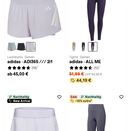
Laufshorts · Damen
Tights · Damen
adidas · ADI365 /// 2i1
adidas · ALL ME
1
1
(19)
(12)
ab 45,00 €
51,99 €
UVP 64,95 €
44,19 €
Nachhaltig
Sale
Nachhaltig
New Arrival
-15% extra²