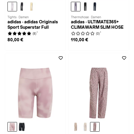
Tights · Damen
Thermohose · Damen
adidas · adidas Originals
adidas · ULTIMATE365+
Sport Superstar Full
CLIMAWARM SLIM HOSE
1
1
(8)
(0)
80,00 €
110,00 €