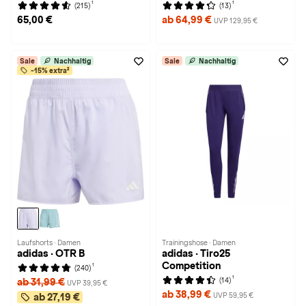
1
1
(215)
(13)
65,00 €
ab 64,99 €
UVP 129,95 €
Sale
Nachhaltig
Sale
Nachhaltig
-15% extra²
Laufshorts · Damen
Trainingshose · Damen
adidas · OTR B
adidas · Tiro25
Competition
1
(240)
1
(14)
ab 31,99 €
UVP 39,95 €
ab 38,99 €
UVP 59,95 €
ab 27,19 €