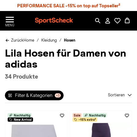
S
PERFORMANCE SALE -15% on top auf Topseller²
p
r
n
S
MENÜ
g
p
e
o
z
Zurück
Home
Kleidung
Hosen
r
u
t
Lila Hosen für Damen von
m
S
H
c
adidas
a
h
u
e
p
c
34 Produkte
t
k
n
h
Filter & Kategorien
Sortieren
+3
a
t
Nachhaltig
Sale
Nachhaltig
New Arrival
-15% extra²