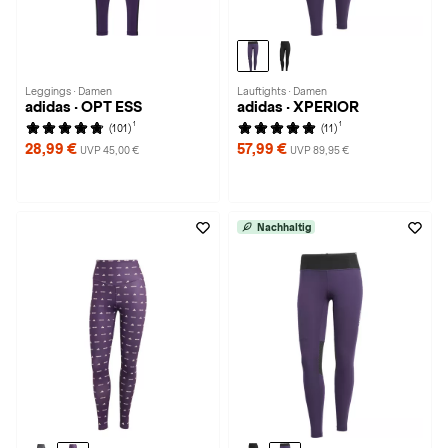
Leggings · Damen
Lauftights · Damen
adidas · OPT ESS
adidas · XPERIOR
1
1
(101)
(11)
28,99 €
57,99 €
UVP 45,00 €
UVP 89,95 €
Nachhaltig