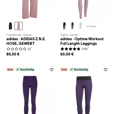
+3 Farben
Freizeithose · Damen
Tights · Damen
adidas · ADIDAS Z.N.E.
adidas · Optime Workout
HOSE, GEWEBT
Full Length Leggings
1
1
(0)
(109)
85,00 €
60,00 €
Sale
Nachhaltig
Sale
Nachhaltig