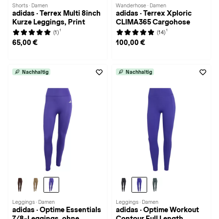
Shorts · Damen
Wanderhose · Damen
adidas · Terrex Multi 8inch
adidas · Terrex Xploric
Kurze Leggings, Print
CLIMA365 Cargohose
1
1
(1)
(14)
65,00 €
100,00 €
Nachhaltig
Nachhaltig
Leggings · Damen
Leggings · Damen
adidas · Optime Essentials
adidas · Optime Workout
7/8-Leggings, ohne
Contour Full Length