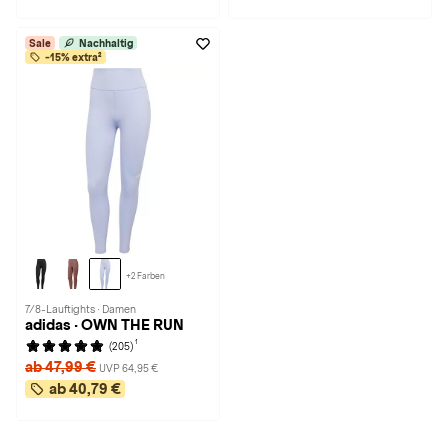
Sale
Nachhaltig
-15% extra²
+2 Farben
7/8-Lauftights · Damen
adidas · OWN THE RUN
1
(205)
ab 47,99 €
UVP 64,95 €
ab 40,79 €