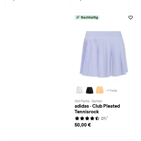
Nachhaltig
+1 Farbe
Hot Pants · Damen
adidas · Club Pleated
Tennisrock
1
(21)
50,00 €