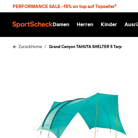
S
PERFORMANCE SALE -15% on top auf Topseller²
p
r
n
Damen
Herren
Kinder
Ausr
g
S
e
p
z
o
u
r
Zurück
Home
Grand Canyon TAHUTA SHELTER 5 Tarp
m
t
H
S
a
c
u
h
p
e
t
c
k
n
h
a
t