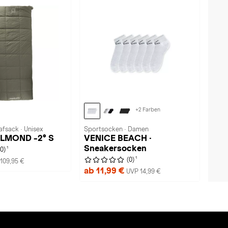
+2 Farben
afsack · Unisex
Sportsocken · Damen
 ALMOND -2° S
VENICE BEACH ·
Sneakersocken
1
(0)
1
(0)
109,95 €
ab 11,99 €
UVP 14,99 €