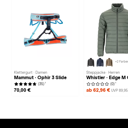
+2 Farbe
Klettergurt · Damen
Steppjacke · Herren
Mammut · Ophir 3 Slide
Whistler · Edge M
1
1
(35)
(0)
70,00 €
ab 62,96 €
UVP 89,95