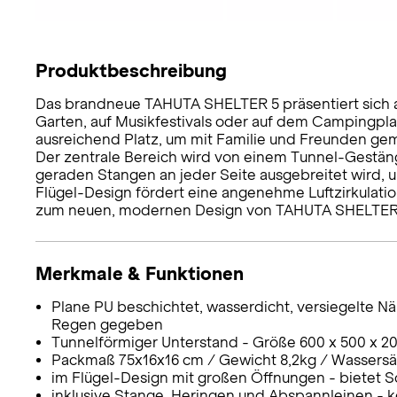
Produktbeschreibung
Das brandneue TAHUTA SHELTER 5 präsentiert sich al
Garten, auf Musikfestivals oder auf dem Campingpla
ausreichend Platz, um mit Familie und Freunden ge
Der zentrale Bereich wird von einem Tunnel-Gestän
geraden Stangen an jeder Seite ausgebreitet wird, 
Flügel-Design fördert eine angenehme Luftzirkulatio
zum neuen, modernen Design von TAHUTA SHELTER 
Merkmale & Funktionen
Plane PU beschichtet, wasserdicht, versiegelte N
Regen gegeben
Tunnelförmiger Unterstand - Größe 600 x 500 x 2
Packmaß 75x16x16 cm / Gewicht 8,2kg / Wassersä
im Flügel-Design mit großen Öffnungen - bietet S
inklusive Stange, Heringen und Abspannleinen - k