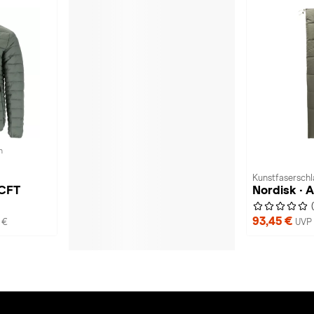
n
Kunstfaserschl
 CFT
Nordisk ·
93,45 €
 €
UVP 