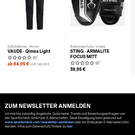
Softshellhose · Herren
Boxhandschuhe · Unisex
VAUDE · Qimsa Light
STING · ARMALITE
FOCUS MITT
1
(0)
1
(0)
ab 94,95 €
UVP 149,95 €
39,95 €
ZUM NEWSLETTER ANMELDEN
Ich möchte zukünftig Angebote, Gutscheine, Trends und Bewertungsanfragen von
der SportScheck GmbH per E-Mail erhalten. Diese Einwilligung kann jederzeit auf
www.sportscheck.com/newsletter-abmelden
oder am Ende jeder E-Mail widerrufen
werden. Infos zum Datenschutz findest du
hier
.