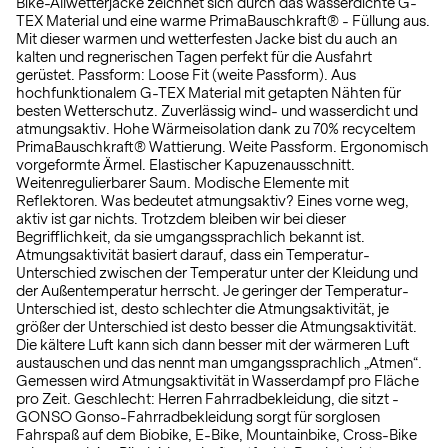
Bike-Allwetterjacke zeichnet sich durch das wasserdichte G-
TEX Material und eine warme PrimaBauschkraft® - Füllung aus.
Mit dieser warmen und wetterfesten Jacke bist du auch an
kalten und regnerischen Tagen perfekt für die Ausfahrt
gerüstet. Passform: Loose Fit (weite Passform). Aus
hochfunktionalem G-TEX Material mit getapten Nähten für
besten Wetterschutz. Zuverlässig wind- und wasserdicht und
atmungsaktiv. Hohe Wärmeisolation dank zu 70% recyceltem
PrimaBauschkraft® Wattierung. Weite Passform. Ergonomisch
vorgeformte Ärmel. Elastischer Kapuzenausschnitt.
Weitenregulierbarer Saum. Modische Elemente mit
Reflektoren. Was bedeutet atmungsaktiv? Eines vorne weg,
aktiv ist gar nichts. Trotzdem bleiben wir bei dieser
Begrifflichkeit, da sie umgangssprachlich bekannt ist.
Atmungsaktivität basiert darauf, dass ein Temperatur-
Unterschied zwischen der Temperatur unter der Kleidung und
der Außentemperatur herrscht. Je geringer der Temperatur-
Unterschied ist, desto schlechter die Atmungsaktivität, je
größer der Unterschied ist desto besser die Atmungsaktivität.
Die kältere Luft kann sich dann besser mit der wärmeren Luft
austauschen und das nennt man umgangssprachlich „Atmen“.
Gemessen wird Atmungsaktivität in Wasserdampf pro Fläche
pro Zeit. Geschlecht: Herren Fahrradbekleidung, die sitzt -
GONSO Gonso-Fahrradbekleidung sorgt für sorglosen
Fahrspaß auf dem Biobike, E-Bike, Mountainbike, Cross-Bike