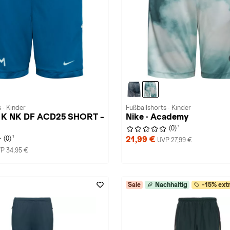
 · Kinder
Fußballshorts · Kinder
M K NK DF ACD25 SHORT -
Nike · Academy
1
(0)
1
21,99 €
(0)
UVP 27,99 €
P 34,95 €
Sale
Nachhaltig
-15% extr