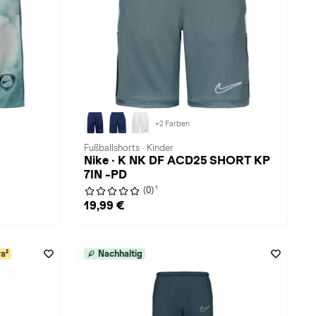
+2 Farben
Fußballshorts · Kinder
Nike · K NK DF ACD25 SHORT KP
7IN -PD
1
(0)
19,99 €
a²
Nachhaltig