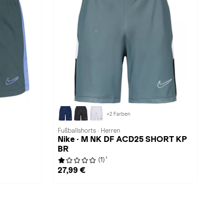
+2 Farben
Fußballshorts · Herren
Nike · M NK DF ACD25 SHORT KP
BR
1
(1)
27,99 €