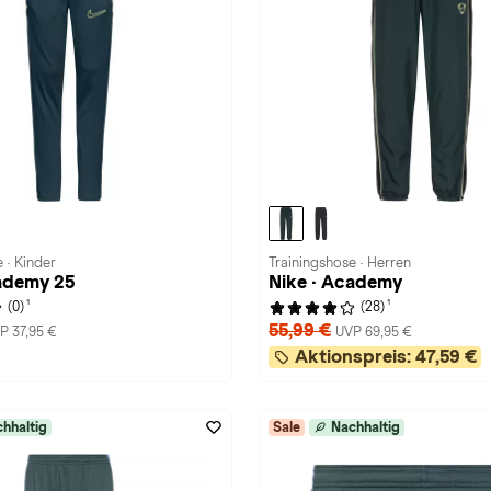
 · Kinder
Trainingshose · Herren
ademy 25
Nike · Academy
1
1
(0)
(28)
55,99 €
P 37,95 €
UVP 69,95 €
Aktionspreis:
47,59 €
hhaltig
Sale
Nachhaltig