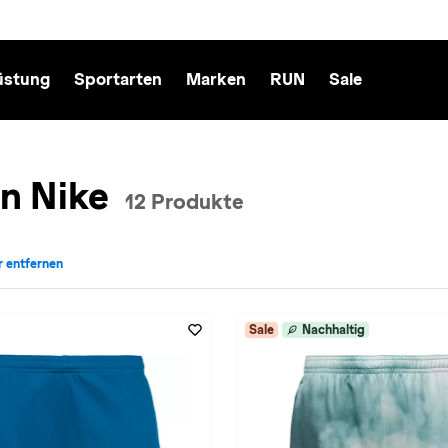
üstung
Sportarten
Marken
RUN
Sale
n Nike
12 Produkte
er entfernen
ike entfernen
ür Farbe: in-grün entfernen
Sale
Nachhaltig