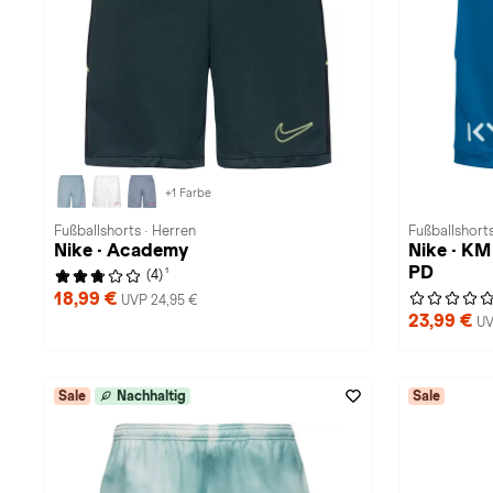
+1 Farbe
Fußballshorts · Herren
Fußballshorts
Nike · Academy
Nike · K
PD
1
(4)
18,99 €
UVP 24,95 €
23,99 €
UV
Sale
Nachhaltig
Sale