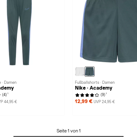
e · Damen
Fußballshorts · Damen
cademy
Nike · Academy
1
1
(4)
(9)
12,99 €
P 44,95 €
UVP 24,95 €
Seite 1 von 1