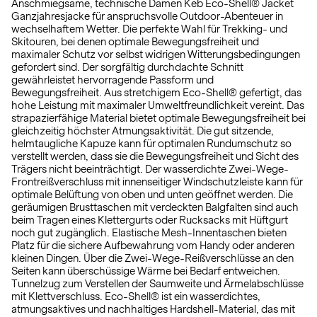
Anschmiegsame, technische Damen Keb Eco-Shell® Jacket
Ganzjahresjacke für anspruchsvolle Outdoor-Abenteuer in
wechselhaftem Wetter. Die perfekte Wahl für Trekking- und
Skitouren, bei denen optimale Bewegungsfreiheit und
maximaler Schutz vor selbst widrigen Witterungsbedingungen
gefordert sind. Der sorgfältig durchdachte Schnitt
gewährleistet hervorragende Passform und
Bewegungsfreiheit. Aus stretchigem Eco-Shell® gefertigt, das
hohe Leistung mit maximaler Umweltfreundlichkeit vereint. Das
strapazierfähige Material bietet optimale Bewegungsfreiheit bei
gleichzeitig höchster Atmungsaktivität. Die gut sitzende,
helmtaugliche Kapuze kann für optimalen Rundumschutz so
verstellt werden, dass sie die Bewegungsfreiheit und Sicht des
Trägers nicht beeinträchtigt. Der wasserdichte Zwei-Wege-
Frontreißverschluss mit innenseitiger Windschutzleiste kann für
optimale Belüftung von oben und unten geöffnet werden. Die
geräumigen Brusttaschen mit verdeckten Balgfalten sind auch
beim Tragen eines Klettergurts oder Rucksacks mit Hüftgurt
noch gut zugänglich. Elastische Mesh-Innentaschen bieten
Platz für die sichere Aufbewahrung vom Handy oder anderen
kleinen Dingen. Über die Zwei-Wege-Reißverschlüsse an den
Seiten kann überschüssige Wärme bei Bedarf entweichen.
Tunnelzug zum Verstellen der Saumweite und Ärmelabschlüsse
mit Klettverschluss. Eco-Shell® ist ein wasserdichtes,
atmungsaktives und nachhaltiges Hardshell-Material, das mit