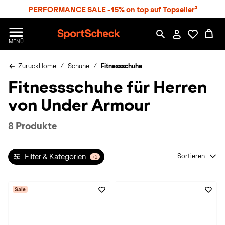
S
PERFORMANCE SALE -15% on top auf Topseller²
p
r
n
S
MENÜ
g
p
e
o
z
Zurück
Home
Schuhe
Fitnessschuhe
r
u
t
Fitnessschuhe für Herren
m
S
H
c
von Under Armour
a
h
u
e
p
c
8 Produkte
t
k
n
h
Filter & Kategorien
Sortieren
+2
a
t
Sale