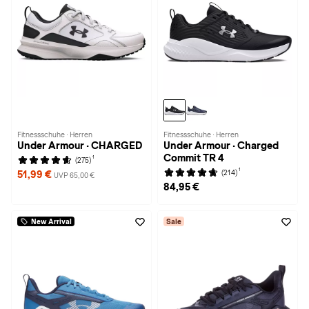
Fitnessschuhe · Herren
Fitnessschuhe · Herren
Under Armour · CHARGED
Under Armour · Charged
Commit TR 4
1
(275)
1
(214)
51,99 €
UVP 65,00 €
84,95 €
New Arrival
Sale