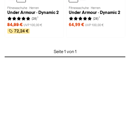
Fitnessschuhe · Herren
Fitnessschuhe · Herren
Under Armour · Dynamic 2
Under Armour · Dynamic 2
1
1
(28)
(28)
84,99 €
64,99 €
UVP 100,00 €
UVP 100,00 €
72,24 €
Seite 1 von 1