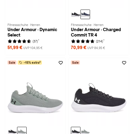
Fitnessschuhe · Herren
Fitnessschuhe · Herren
Under Armour · Dynamic
Under Armour · Charged
Select
Commit TR 4
1
1
(37)
(214)
51,99 €
70,99 €
UVP 104,95 €
UVP 84,95 €
Sale
-15% extra²
Sale