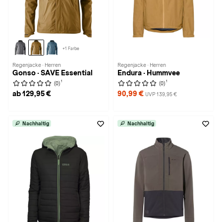
+1 Farbe
Regenjacke · Herren
Regenjacke · Herren
Gonso · SAVE Essential
Endura · Hummvee
1
1
(0)
(0)
ab 129,95 €
90,99 €
UVP 139,95 €
Nachhaltig
Nachhaltig