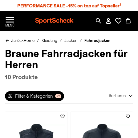
S
PERFORMANCE SALE -15% on top auf Topseller²
p
r
n
S
MENÜ
g
p
e
o
z
Zurück
Home
Kleidung
Jacken
Fahrradjacken
r
u
t
Braune Fahrradjacken für
m
S
H
c
Herren
a
h
u
e
p
c
10 Produkte
t
k
n
h
Filter & Kategorien
Sortieren
+2
a
t