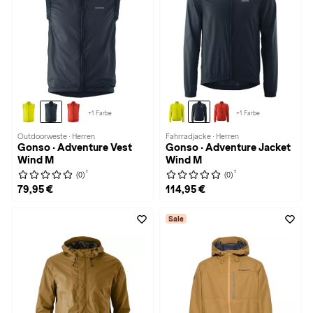
+1 Farbe
+1 Farbe
Outdoorweste · Herren
Fahrradjacke · Herren
Gonso · Adventure Vest
Gonso · Adventure Jacket
Wind M
Wind M
1
1
(0)
(0)
79,95 €
114,95 €
Sale