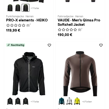
+1 Farbe
Funktionsjacke · Herren
Fahrradjacke · Herren
PRO-X elements · HEIKO
VAUDE · Men's Qimsa Pro
Softshell Jacket
1
(0)
1
(0)
119,99 €
190,00 €
Nachhaltig
+1 Farbe
+4 Farben