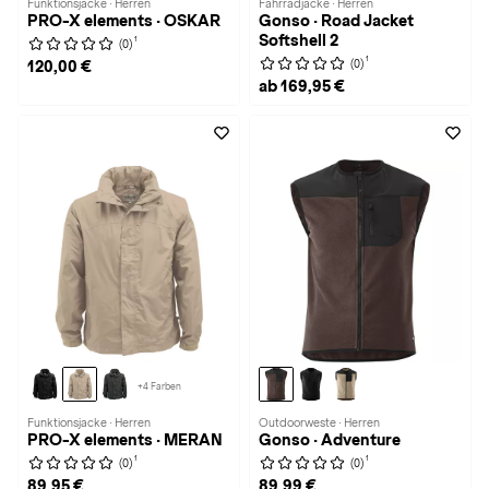
Funktionsjacke · Herren
Fahrradjacke · Herren
PRO-X elements · OSKAR
Gonso · Road Jacket
Softshell 2
1
(0)
1
(0)
120,00 €
ab 169,95 €
+4 Farben
Funktionsjacke · Herren
Outdoorweste · Herren
PRO-X elements · MERAN
Gonso · Adventure
1
1
(0)
(0)
89,95 €
89,99 €