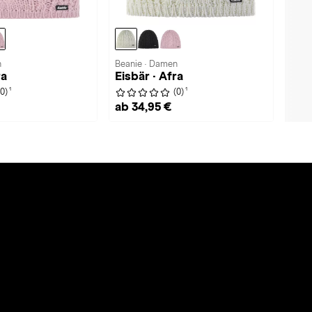
n
Beanie · Damen
ra
Eisbär · Afra
1
1
(0)
(0)
ab 34,95 €