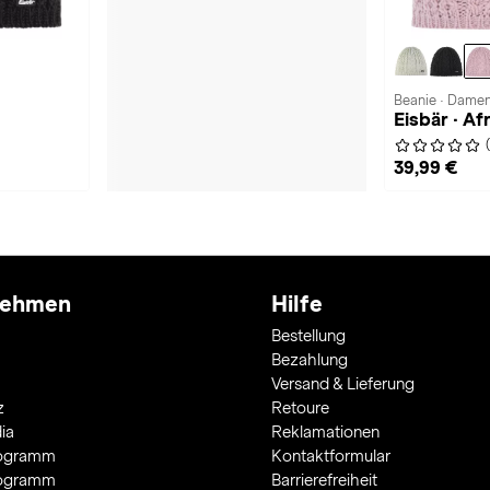
Beanie · Dame
Eisbär · Af
39,99 €
nehmen
Hilfe
Bestellung
Bezahlung
Versand & Lieferung
z
Retoure
ia
Reklamationen
rogramm
Kontaktformular
rogramm
Barrierefreiheit