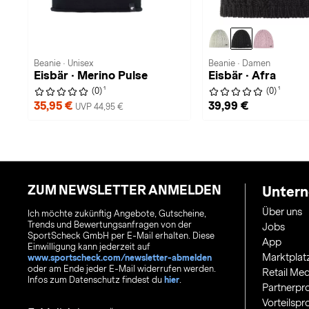
Beanie · Unisex
Beanie · Damen
Eisbär · Merino Pulse
Eisbär · Afra
1
1
(0)
(0)
35,95 €
39,99 €
UVP 44,95 €
ZUM NEWSLETTER ANMELDEN
Unter
Über uns
Ich möchte zukünftig Angebote, Gutscheine,
Trends und Bewertungsanfragen von der
Jobs
SportScheck GmbH per E-Mail erhalten. Diese
App
Einwilligung kann jederzeit auf
Marktplat
www.sportscheck.com/newsletter-abmelden
oder am Ende jeder E-Mail widerrufen werden.
Retail Med
Infos zum Datenschutz findest du
hier
.
Partnerp
Vorteilsp