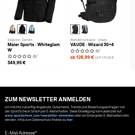
Skijacke · Damen
Wanderrucksack · Unisex
Maier Sports · Whiteglam
VAUDE · Wizard 30+4
W
1
(0)
1
(0)
ab 128,99 €
UVP 170,00 €
349,95 €
ZUM NEWSLETTER ANMELDEN
Ich möchte zukünftig Angebote, Gutscheine, Trends und Bewertungsanfragen von
der SportScheck GmbH per E-Mail erhalten. Diese Einwilligung kann jederzeit auf
www.sportscheck.com/newsletter-abmelden
oder am Ende jeder E-Mail widerrufen
werden. Infos zum Datenschutz findest du
hier
.
E-Mail Adresse