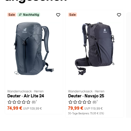
Sale
Nachhaltig
Sale
Wanderrucksack · Herren
Wanderrucksack · Herren
Deuter · Air Lite 24
Deuter · Navajo 25
1
1
(0)
(0)
74,99 €
79,99 €
UVP 109,99 €
UVP 119,99 €
30-Tage Bestpreis: 79,95 € (0%)