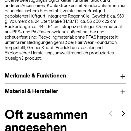
diverse Befestigungsmöglichkeiten für Brille, Stock und
anderen Accessoires; Kontaktrücken mit Rundprofilrahmen aus
dauerelastischem Federstahl; verstellbarer Brustgurt;
gepolsterter Hüftgurt; integrierte Regenhülle; Gewicht: ca. 960
g; Volumen: ca. 24 Liter; Maße (H/B/T): ca. 56 x 30 x 22 cm;
Rückenlänge: ca. 44 – 54 cm; strapazierfähiges Obermaterial
aus PES- und PA-Fasern welche äußerst haltbar und
scheuerfest sind; Recyclingmaterial; ohne PFAS hergestellt;
unter fairen Bedingungen gemäß der Fair Wear Foundation
hergestellt; Grüner Knopf-Produkt aus sozialer und
ökologischer Herstellung; umweltfreundlich produziertes
bluesign® product.
Merkmale & Funktionen
Material & Hersteller
Oft zusammen
angesehen