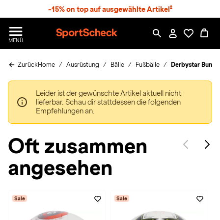
S
-15% on top auf ausgewählte Artikel²
p
r
n
S
MENÜ
g
p
e
o
z
Zurück
Home
Ausrüstung
Bälle
Fußbälle
Derbystar Bundes
r
u
t
m
S
H
Leider ist der gewünschte Artikel aktuell nicht
c
a
lieferbar. Schau dir stattdessen die folgenden
h
u
Empfehlungen an.
e
p
c
t
k
Oft zusammen
n
h
angesehen
a
t
Sale
Sale