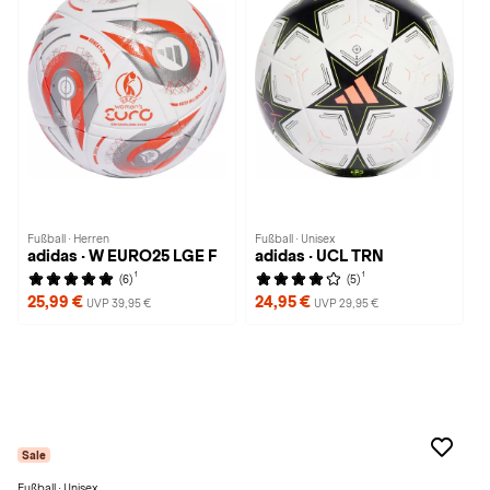
Fußball · Herren
Fußball · Unisex
adidas · W EURO25 LGE F
adidas · UCL TRN
1
1
(6)
(5)
25,99 €
24,95 €
UVP 39,95 €
UVP 29,95 €
Sale
Fußball · Unisex