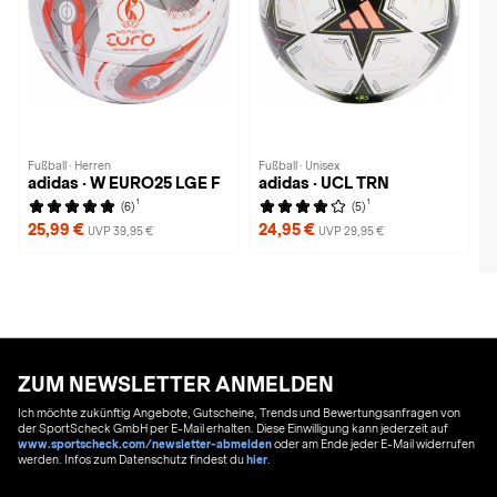
Fußball · Herren
Fußball · Unisex
adidas · W EURO25 LGE F
adidas · UCL TRN
1
1
(6)
(5)
25,99 €
24,95 €
UVP 39,95 €
UVP 29,95 €
ZUM NEWSLETTER ANMELDEN
Ich möchte zukünftig Angebote, Gutscheine, Trends und Bewertungsanfragen von
der SportScheck GmbH per E-Mail erhalten. Diese Einwilligung kann jederzeit auf
www.sportscheck.com/newsletter-abmelden
oder am Ende jeder E-Mail widerrufen
werden. Infos zum Datenschutz findest du
hier
.