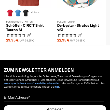
+1 Farbe
Funktionsshirt · Herren
Fußball · Unisex
Schöffel · CIRC T Shirt
Derbystar · Stratos Light
Tauron M
v23
1
1
(0)
(0)
29,95 €
22,95 €
UVP 39,95 €
UVP 24,95 €
ZUM NEWSLETTER ANMELDEN
Ich möchte zukünftig Angebote, Gutscheine, Trends und Bewertungsanfragen von
der SportScheck GmbH per E-Mail erhalten. Diese Einwilligung kann jederzeit auf
www.sportscheck.com/newsletter-abmelden
oder am Ende jeder E-Mail widerrufen
werden. Infos zum Datenschutz findest du
hier
.
E-Mail Adresse
Anmelden