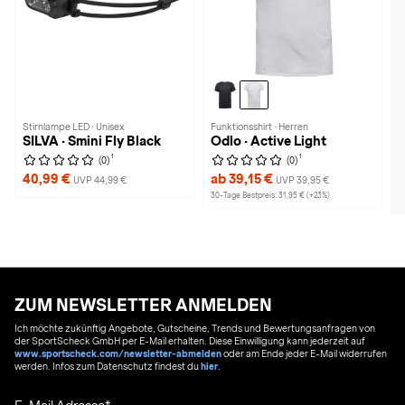
Stirnlampe LED · Unisex
Funktionsshirt · Herren
SILVA · Smini Fly Black
Odlo · Active Light
1
1
(0)
(0)
40,99 €
ab 39,15 €
UVP 44,99 €
UVP 39,95 €
30-Tage Bestpreis: 31,95 € (+23%)
ZUM NEWSLETTER ANMELDEN
Ich möchte zukünftig Angebote, Gutscheine, Trends und Bewertungsanfragen von
der SportScheck GmbH per E-Mail erhalten. Diese Einwilligung kann jederzeit auf
www.sportscheck.com/newsletter-abmelden
oder am Ende jeder E-Mail widerrufen
werden. Infos zum Datenschutz findest du
hier
.