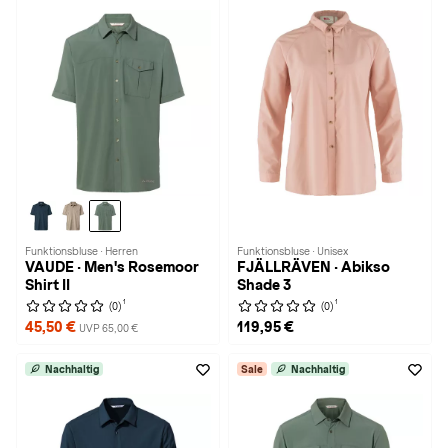
Funktionsbluse · Herren
Funktionsbluse · Unisex
VAUDE · Men's Rosemoor
FJÄLLRÄVEN · Abikso
Shirt II
Shade 3
1
1
(0)
(0)
45,50 €
119,95 €
UVP 65,00 €
Nachhaltig
Sale
Nachhaltig