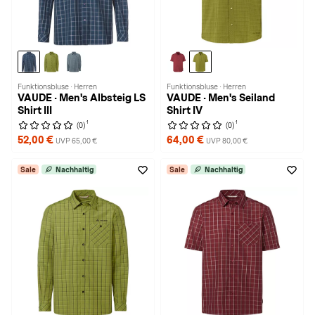
Funktionsbluse · Herren
Funktionsbluse · Herren
VAUDE · Men's Albsteig LS
VAUDE · Men's Seiland
Shirt III
Shirt IV
1
1
(0)
(0)
52,00 €
64,00 €
UVP 65,00 €
UVP 80,00 €
Sale
Nachhaltig
Sale
Nachhaltig