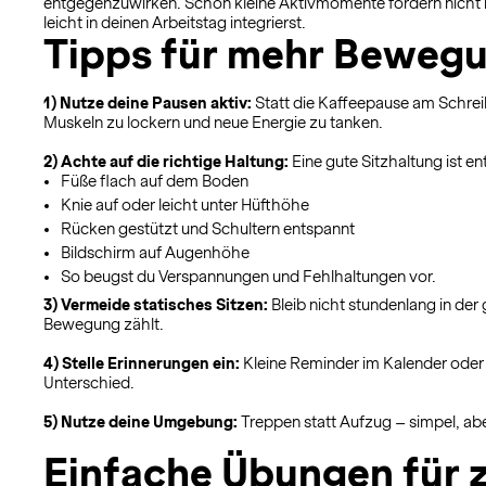
entgegenzuwirken. Schon kleine Aktivmomente fördern nicht n
leicht in deinen Arbeitstag integrierst.
Tipps für mehr Bewegu
1) Nutze deine Pausen aktiv:
Statt die Kaffeepause am Schrei
Muskeln zu lockern und neue Energie zu tanken.
2) Achte auf die richtige Haltung:
Eine gute Sitzhaltung ist e
Füße flach auf dem Boden
Knie auf oder leicht unter Hüfthöhe
Rücken gestützt und Schultern entspannt
Bildschirm auf Augenhöhe
So beugst du Verspannungen und Fehlhaltungen vor.
3) Vermeide statisches Sitzen:
Bleib nicht stundenlang in de
Bewegung zählt.
4) Stelle Erinnerungen ein:
Kleine Reminder im Kalender oder
Unterschied.
5) Nutze deine Umgebung:
Treppen statt Aufzug – simpel, abe
Einfache Übungen für