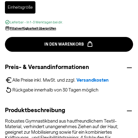
Selected
Einheitsgröße
Lieferbar - In 1-3 Werktagen bei dir.
Filialverfügbarkeit überprüfen
IN DEN WARENKORB
Preis- & Versandinformationen
Alle Preise inkl. MwSt. und zzgl. 
Versandkosten
Rückgabe innerhalb von 30 Tagen möglich
Produktbeschreibung
Robustes Gymnastikband aus hautfreundlichem Textil-
Material, verhindert unangenehmes Ziehen auf der Haut;
geeignet zur Mobilisierung sowie für ein kombiniertes
Kräftigungs- und Flexibilitätstraining; 4 Schlaufen für