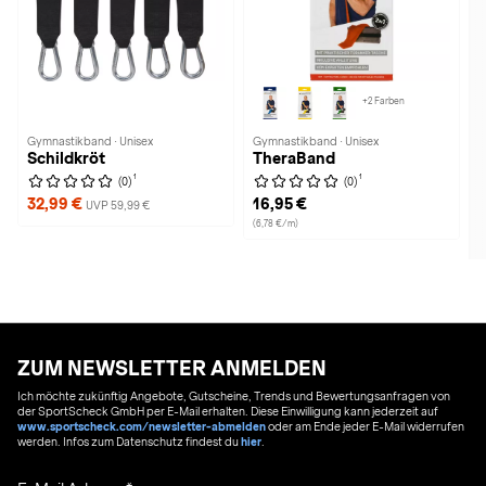
+2 Farben
Gymnastikband · Unisex
Gymnastikband · Unisex
Schildkröt
TheraBand
1
1
(0)
(0)
32,99 €
16,95 €
UVP 59,99 €
(6,78 €/m)
ZUM NEWSLETTER ANMELDEN
Ich möchte zukünftig Angebote, Gutscheine, Trends und Bewertungsanfragen von
der SportScheck GmbH per E-Mail erhalten. Diese Einwilligung kann jederzeit auf
www.sportscheck.com/newsletter-abmelden
oder am Ende jeder E-Mail widerrufen
werden. Infos zum Datenschutz findest du
hier
.