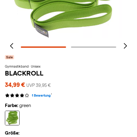
Sale
Gymnastikband · Unisex
BLACKROLL
34,99 €
UVP 39,95 €
1
1 Bewertung
Farbe:
green
Größe: