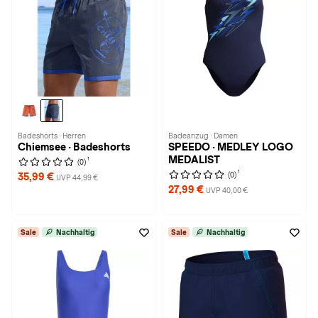
Badeshorts · Herren
Badeanzug · Damen
Chiemsee · Badeshorts
SPEEDO · MEDLEY LOGO
MEDALIST
1
(0)
1
(0)
35,99 €
UVP 44,99 €
27,99 €
UVP 40,00 €
Sale
Nachhaltig
Sale
Nachhaltig