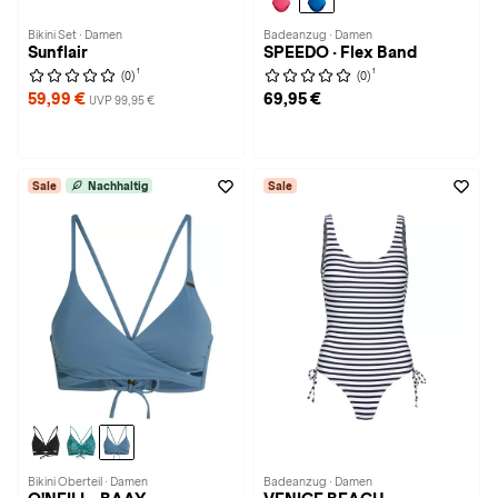
Bikini Set · Damen
Badeanzug · Damen
Sunflair
SPEEDO · Flex Band
1
1
(0)
(0)
59,99 €
69,95 €
UVP 99,95 €
Sale
Nachhaltig
Sale
Bikini Oberteil · Damen
Badeanzug · Damen