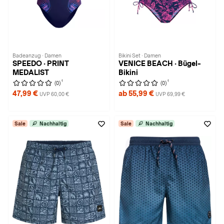
Badeanzug · Damen
Bikini Set · Damen
SPEEDO · PRINT
VENICE BEACH · Bügel-
MEDALIST
Bikini
1
1
(0)
(0)
47,99 €
ab 55,99 €
UVP 60,00 €
UVP 69,99 €
Sale
Nachhaltig
Sale
Nachhaltig