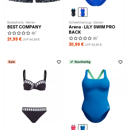
Badeshorts · Herren
Schwimmanzug · Damen
BEST COMPANY
Arena · LILY SWIM PRO
BACK
1
(0)
1
(0)
21,99 €
UVP 44,99 €
30,99 €
UVP 44,95 €
Sale
Nachhaltig