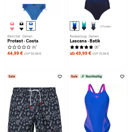
+2 Farben
Bikini Set · Damen
Badeanzug · Damen
Protest · Costa
Lascana · Batik
1
1
(0)
(3)
44,99 €
ab 49,99 €
UVP 59,99 €
UVP 74,99 €
Sale
Sale
Nachhaltig