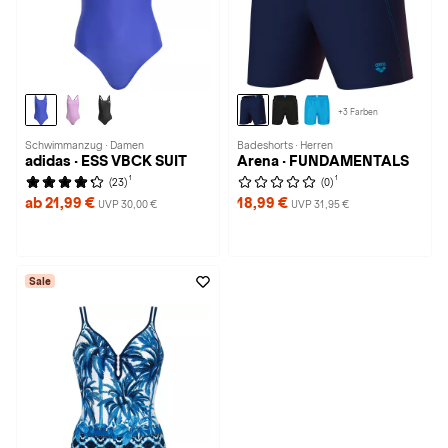
+3 Farben
Schwimmanzug · Damen
Badeshorts · Herren
adidas · ESS VBCK SUIT
Arena · FUNDAMENTALS
1
1
(23)
(0)
ab 21,99 €
18,99 €
UVP 30,00 €
UVP 31,95 €
Sale