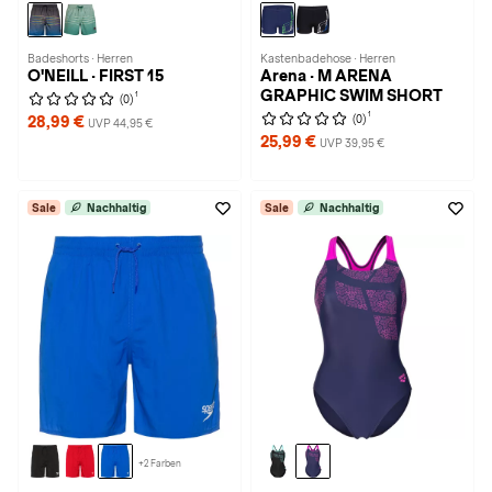
Badeshorts · Herren
Kastenbadehose · Herren
O'NEILL · FIRST 15
Arena · M ARENA
GRAPHIC SWIM SHORT
1
(0)
1
(0)
28,99 €
UVP 44,95 €
25,99 €
UVP 39,95 €
Sale
Nachhaltig
Sale
Nachhaltig
+2 Farben