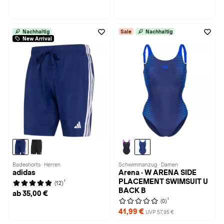
Nachhaltig
Sale
Nachhaltig
New Arrival
Badeshorts · Herren
Schwimmanzug · Damen
adidas
Arena · W ARENA SIDE
PLACEMENT SWIMSUIT U
1
(12)
BACK B
ab 35,00 €
1
(0)
41,99 €
UVP 57,95 €