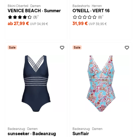
Bikini Oberteil · Damen
Badeshorts · Herren
VENICE BEACH · Summer
O'NEILL · VERT 16
1
1
(3)
(0)
ab 27,99 €
31,99 €
UVP 34,99 €
UVP 39,95 €
Sale
Sale
Badeanzug · Damen
Badeanzug · Damen
sunseeker · Badeanzug
Sunflair