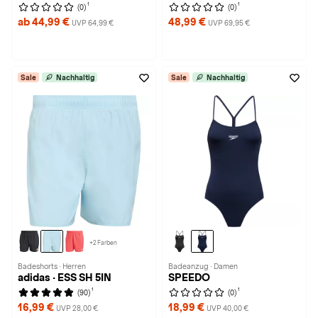
1
1
(0)
(0)
ab 44,99 €
48,99 €
UVP 64,99 €
UVP 69,95 €
Sale
Nachhaltig
Sale
Nachhaltig
+2 Farben
Badeshorts · Herren
Badeanzug · Damen
adidas · ESS SH 5IN
SPEEDO
1
1
(90)
(0)
16,99 €
18,99 €
UVP 28,00 €
UVP 40,00 €