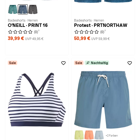
Badeshorts · Herren
Badeshorts · Herren
O'NEILL · PRINT 16
Protest · PRTNORTHAW
1
1
(0)
(0)
39,99 €
50,99 €
UVP 49,95 €
UVP 59,99 €
Sale
Sale
Nachhaltig
+2 Farben