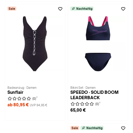
Sale
Nachhaltig
Badeanzug · Damen
Bikini Set · Damen
Sunflair
SPEEDO · SOLID BOOM
LEADERBACK
1
(0)
1
(0)
ab 80,95 €
UVP 94,95 €
65,00 €
Sale
Nachhaltig