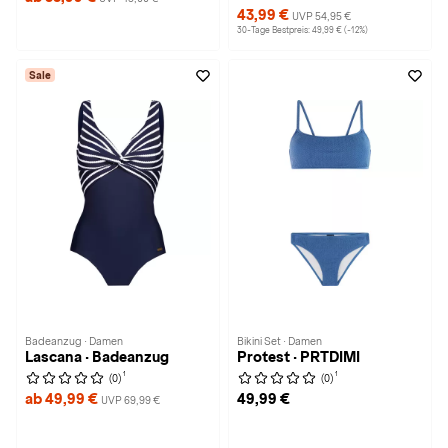
43,99 €
UVP 54,95 €
30-Tage Bestpreis: 49,99 € (-12%)
Sale
Badeanzug · Damen
Bikini Set · Damen
Lascana · Badeanzug
Protest · PRTDIMI
1
1
(0)
(0)
ab 49,99 €
49,99 €
UVP 69,99 €