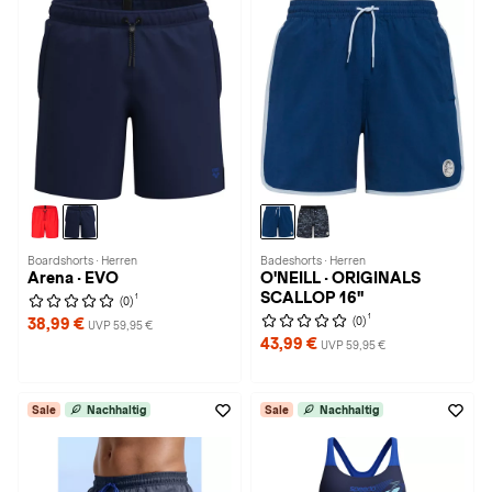
Boardshorts · Herren
Badeshorts · Herren
Arena · EVO
O'NEILL · ORIGINALS
SCALLOP 16"
1
(0)
1
(0)
38,99 €
UVP 59,95 €
43,99 €
UVP 59,95 €
Sale
Nachhaltig
Sale
Nachhaltig