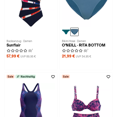
Badeanzug · Damen
Bikini Hose · Damen
Sunflair
O'NEILL · RITA BOTTOM
1
1
(0)
(0)
57,99 €
21,99 €
UVP 89,95 €
UVP 34,95 €
Sale
Nachhaltig
Sale