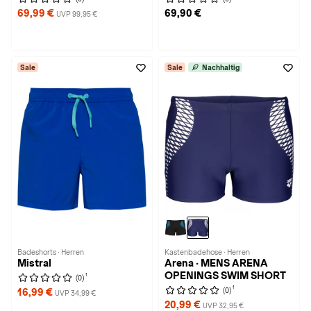
69,99 €
69,90 €
UVP 99,95 €
Sale
Sale
Nachhaltig
Badeshorts · Herren
Kastenbadehose · Herren
Mistral
Arena · MENS ARENA
OPENINGS SWIM SHORT
1
(0)
1
(0)
16,99 €
UVP 34,99 €
20,99 €
UVP 32,95 €