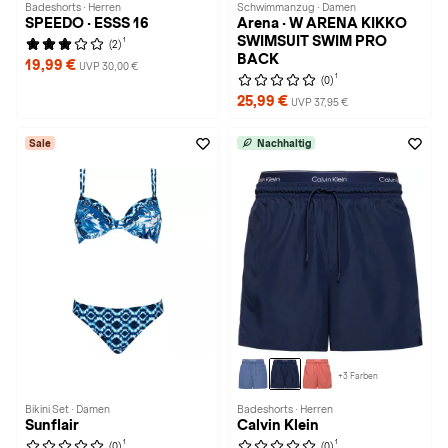
Badeshorts · Herren
Schwimmanzug · Damen
SPEEDO · ESSS 16
Arena · W ARENA KIKKO
SWIMSUIT SWIM PRO
1
(2)
BACK
19,99 €
UVP 30,00 €
1
(0)
25,99 €
UVP 37,95 €
Sale
Nachhaltig
+3 Farben
Bikini Set · Damen
Badeshorts · Herren
Sunflair
Calvin Klein
1
1
(0)
(0)