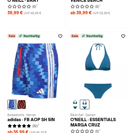
O'NEILL · BAAY
VENICE BEACH
1
1
(0)
(0)
39,99 €
ab 39,99 €
UVP 49,95 €
UVP 59,99 €
Sale
Nachhaltig
Sale
Nachhaltig
Badeshorts · Herren
Bikini Set · Damen
adidas · FB AOP SH 5IN
O'NEILL · ESSENTIALS
MARGA CRUZ
1
(32)
1
(0)
ab 35,99 €
UVP 45,00 €