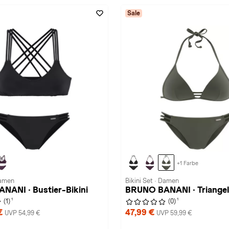
Sale
+1 Farbe
Damen
Bikini Set · Damen
NANI · Bustier-Bikini
BRUNO BANANI · Triangel
1
1
(1)
(0)
 €
47,99 €
UVP 54,99 €
UVP 59,99 €