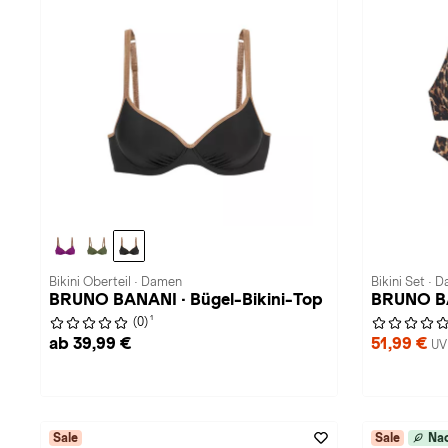
Bikini Oberteil · Damen
Bikini Set · 
BRUNO BANANI · Bügel-Bikini-Top
BRUNO BA
1
(0)
ab 39,99 €
51,99 €
UV
Sale
Sale
Nac