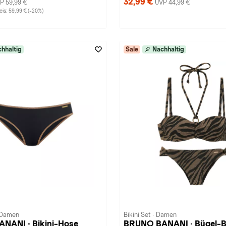
32,99 €
P 59,99 €
UVP 44,99 €
is: 59,99 € (-20%)
hhaltig
Sale
Nachhaltig
· Damen
Bikini Set · Damen
NANI · Bikini-Hose
BRUNO BANANI · Bügel-