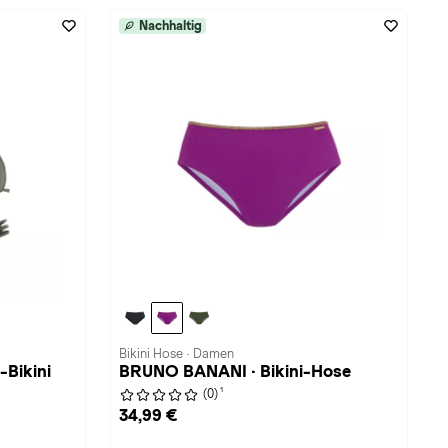
Nachhaltig
Bikini Hose · Damen
-Bikini
BRUNO BANANI · Bikini-Hose
1
(0)
34,99 €