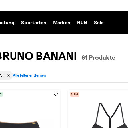
üstung
Sportarten
Marken
RUN
Sale
n BRUNO BANANI
61 Produkte
NI
Alle Filter entfernen
echt: Damen entfernen
r aktiv für Marke: BRUNO BANANI entfernen
g
Sale