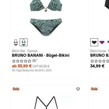
Bikini Set · Damen
Bikini Hose 
BRUNO BANANI · Bügel-Bikini
BRUNO BA
1
(0)
ab 55,99 €
34,99 €
UVP 69,99 €
30-Tage Bestpreis: 69,99 € (-20%)
Sale
Sale