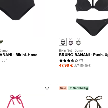
· Damen
Bikini Set · Damen
NANI · Bikini-Hose
BRUNO BANANI · Push-Up
1
1
(0)
(2)
47,99 €
UVP 59,99 €
Sale
Nachhaltig