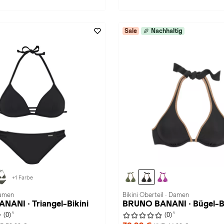
Sale
Nachhaltig
+1 Farbe
Damen
Bikini Oberteil · Damen
ANI · Triangel-Bikini
BRUNO BANANI · Bügel-B
1
1
(0)
(0)