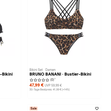
Bikini Set · Damen
-Bikini
BRUNO BANANI · Bustier-Bikini
1
(0)
47,99 €
UVP 59,99 €
30-Tage Bestpreis: 41,99 € (+14%)
Sale