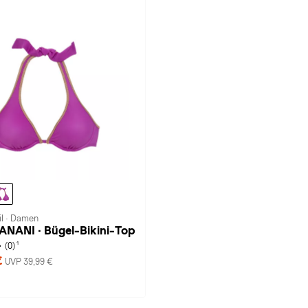
il · Damen
NANI · Bügel-Bikini-Top
1
(0)
€
UVP 39,99 €