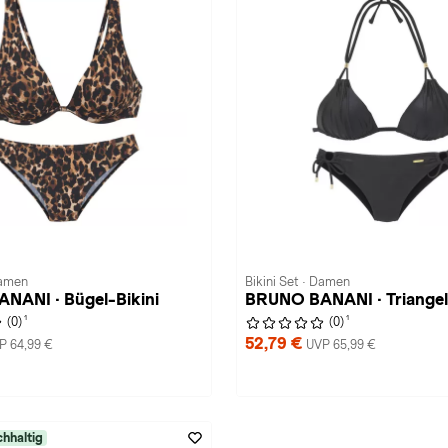
Damen
Bikini Set · Damen
NANI · Bügel-Bikini
BRUNO BANANI · Triangel
1
1
(0)
(0)
52,79 €
P 64,99 €
UVP 65,99 €
hhaltig