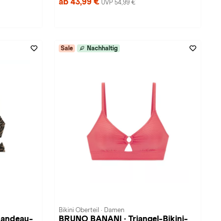
ab 43,99 €
UVP 54,99 €
Sale
Nachhaltig
Bikini Oberteil · Damen
Bandeau-
BRUNO BANANI · Triangel-Bikini-