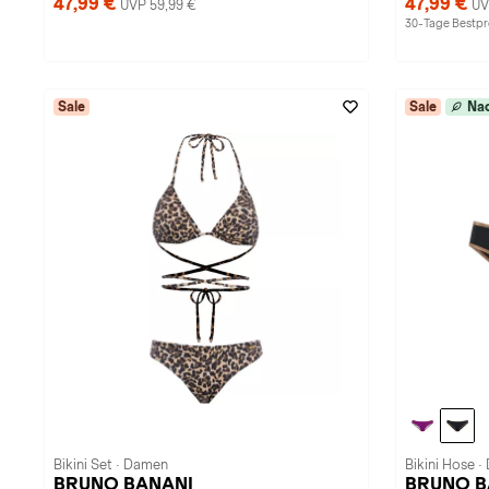
47,99 €
47,99 €
UVP 59,99 €
UV
30-Tage Bestpre
Sale
Sale
Nac
Bikini Set · Damen
Bikini Hose 
BRUNO BANANI
BRUNO BA