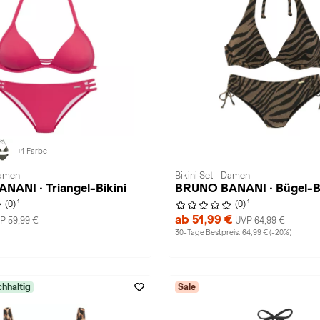
+1 Farbe
Damen
Bikini Set · Damen
ANI · Triangel-Bikini
BRUNO BANANI · Bügel-Bi
1
1
(0)
(0)
ab 51,99 €
P 59,99 €
UVP 64,99 €
30-Tage Bestpreis: 64,99 € (-20%)
hhaltig
Sale