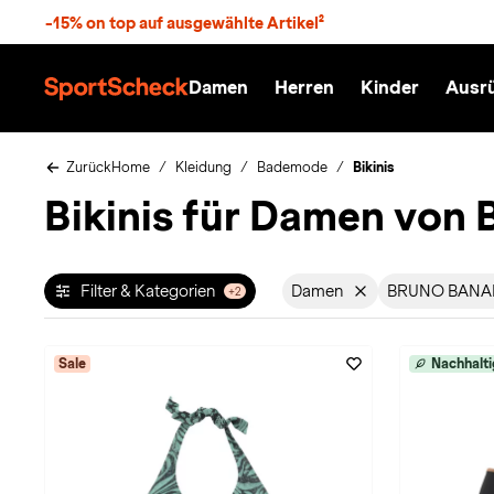
S
-15% on top auf ausgewählte Artikel²
p
r
n
Damen
Herren
Kinder
Ausr
g
S
e
p
z
o
u
r
Zurück
Home
Kleidung
Bademode
Bikinis
m
t
Bikinis für Damen vo
H
S
a
c
u
h
p
e
t
c
Filter & Kategorien
Damen
BRUNO BANA
+2
Filter aktiv für Geschl
Filte
k
n
h
a
Sale
Nachhalti
t