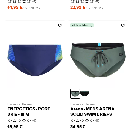
(0)
(0)
14,99 €
23,99 €
UVP 29,95 €
UVP 29,95 €
Nachhaltig
Badeslip · Herren
Badeslip · Herren
ENERGETICS · PORT
Arena · MENS ARENA
BRIEF III M
SOLID SWIM BRIEFS
1
1
(0)
(0)
19,99 €
34,95 €