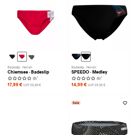
Badeslip · Herren
Badeslip · Herren
Chiemsee · Badeslip
SPEEDO · Medley
1
1
(0)
(0)
17,99 €
14,99 €
UVP 29,99 €
UVP 29,95 €
Sale