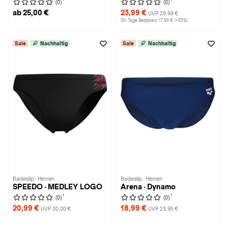
(0)
(0)
ab 25,00 €
23,99 €
UVP 29,99 €
30-Tage Bestpreis: 17,99 € (+33%)
Sale
Nachhaltig
Sale
Nachhaltig
Badeslip · Herren
Badeslip · Herren
SPEEDO · MEDLEY LOGO
Arena · Dynamo
1
1
(0)
(0)
20,99 €
18,99 €
UVP 30,00 €
UVP 23,95 €