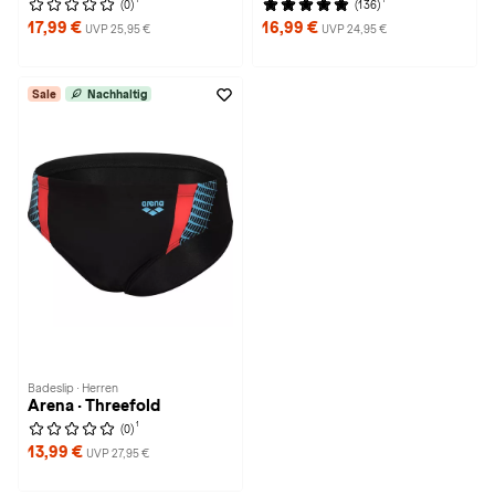
(0)
(136)
17,99 €
16,99 €
UVP 25,95 €
UVP 24,95 €
Sale
Nachhaltig
Badeslip · Herren
Arena · Threefold
1
(0)
13,99 €
UVP 27,95 €