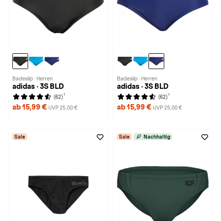
Badeslip · Herren
Badeslip · Herren
adidas · 3S BLD
adidas · 3S BLD
1
1
(62)
(62)
ab 15,99 €
ab 15,99 €
UVP 25,00 €
UVP 25,00 €
Sale
Sale
Nachhaltig