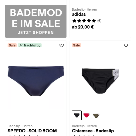
BADEMOD
Badeslip · Herren
adidas
E IM SALE
1
(6)
ab 20,00 €
JETZT SHOPPEN
Sale
Nachhaltig
Sale
Badeslip · Herren
Badeslip · Herren
SPEEDO · SOLID BOOM
Chiemsee · Badeslip
1
1