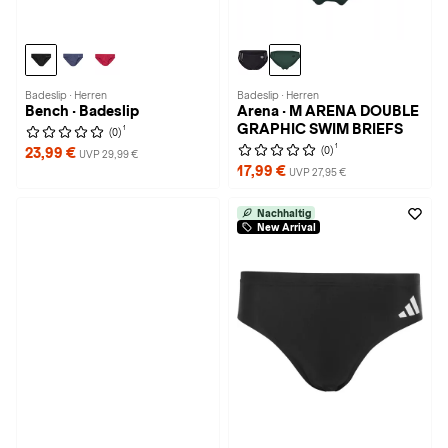
Badeslip · Herren
Badeslip · Herren
Bench · Badeslip
Arena · M ARENA DOUBLE
GRAPHIC SWIM BRIEFS
1
(0)
1
(0)
23,99 €
UVP 29,99 €
17,99 €
UVP 27,95 €
Nachhaltig
New Arrival