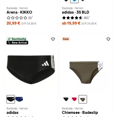
Badeslip · Herren
Badeslip · Herren
Arena · KIKKO
adidas · 3S BLD
1
1
(0)
(62)
20,99 €
ab 19,99 €
UVP 24,95 €
UVP 24,95 €
Nachhaltig
Sale
New Arrival
Badeslip · Herren
Badeslip · Herren
adidas
Chiemsee · Badeslip
1
1