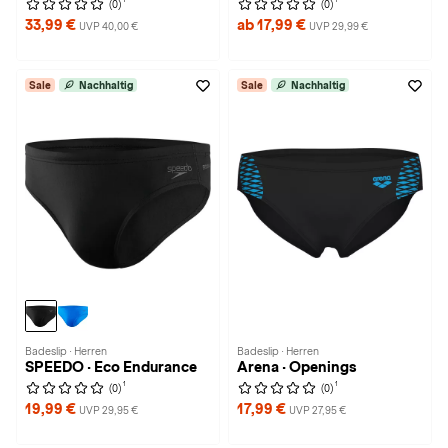
(0)
(0)
33,99 €
ab 17,99 €
UVP 40,00 €
UVP 29,99 €
Sale
Nachhaltig
Sale
Nachhaltig
Badeslip · Herren
Badeslip · Herren
SPEEDO · Eco Endurance
Arena · Openings
1
1
(0)
(0)
19,99 €
17,99 €
UVP 29,95 €
UVP 27,95 €