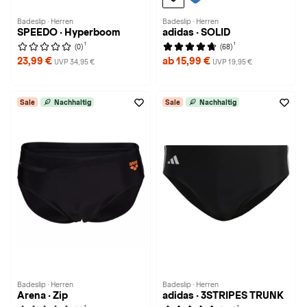
Badeslip · Herren
Badeslip · Herren
SPEEDO · Hyperboom
adidas · SOLID
1
1
(0)
(68)
23,99 €
ab 15,99 €
UVP 34,95 €
UVP 19,95 €
Sale
Nachhaltig
Sale
Nachhaltig
Badeslip · Herren
Badeslip · Herren
Arena · Zip
adidas · 3STRIPES TRUNK
1
1