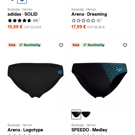
Badeslip · Herren
Badeslip · Herren
adidas · SOLID
Arena · Dreaming
1
1
(68)
(0)
15,99 €
17,99 €
UVP 20,00 €
UVP 35,95 €
Sale
Nachhaltig
Sale
Nachhaltig
Badeslip · Herren
Badeslip · Herren
Arena · Logotype
SPEEDO · Medley
1
1