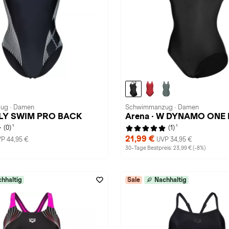
ug · Damen
Schwimmanzug · Damen
LILY SWIM PRO BACK
Arena · W DYNAMO ONE 
1
1
(0)
(1)
21,99 €
P 44,95 €
UVP 34,95 €
30-Tage Bestpreis: 23,99 € (-8%)
hhaltig
Sale
Nachhaltig