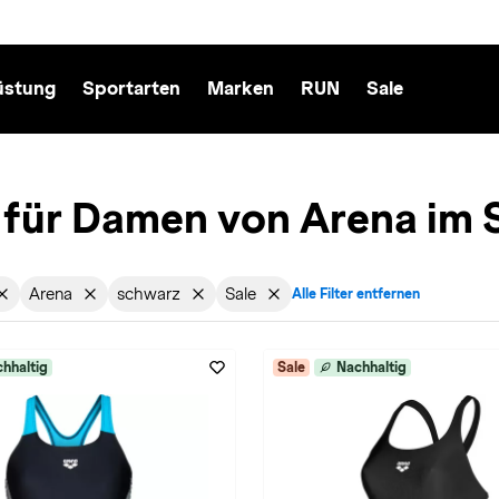
üstung
Sportarten
Marken
RUN
Sale
für Damen von Arena im 
Arena
schwarz
Sale
Alle Filter entfernen
echt: Damen entfernen
aktiv für Sportart: Schwimmen entfernen
Filter aktiv für Marke: Arena entfernen
Filter aktiv für Farbe: in-schwarz entfernen
Filter aktiv für Sale: Sale entfernen
hhaltig
Sale
Nachhaltig