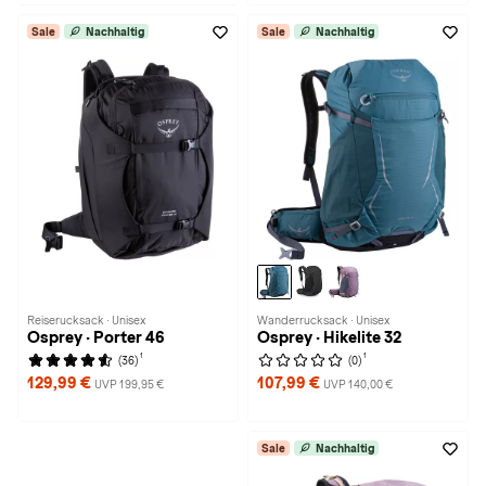
Sale
Nachhaltig
Sale
Nachhaltig
Reiserucksack · Unisex
Wanderrucksack · Unisex
Osprey · Porter 46
Osprey · Hikelite 32
1
1
(36)
(0)
129,99 €
107,99 €
UVP 199,95 €
UVP 140,00 €
Sale
Nachhaltig