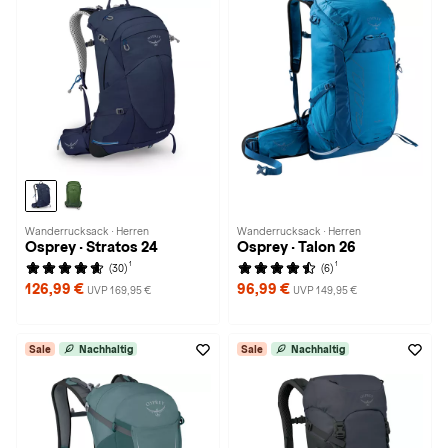
Wanderrucksack · Herren
Wanderrucksack · Herren
Osprey · Stratos 24
Osprey · Talon 26
1
1
(30)
(6)
126,99 €
96,99 €
UVP 169,95 €
UVP 149,95 €
Sale
Nachhaltig
Sale
Nachhaltig