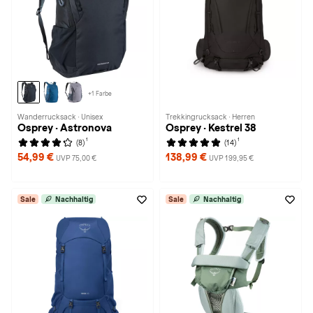
+1 Farbe
Wanderrucksack · Unisex
Trekkingrucksack · Herren
Osprey · Astronova
Osprey · Kestrel 38
1
1
(8)
(14)
54,99 €
138,99 €
UVP 75,00 €
UVP 199,95 €
Sale
Nachhaltig
Sale
Nachhaltig