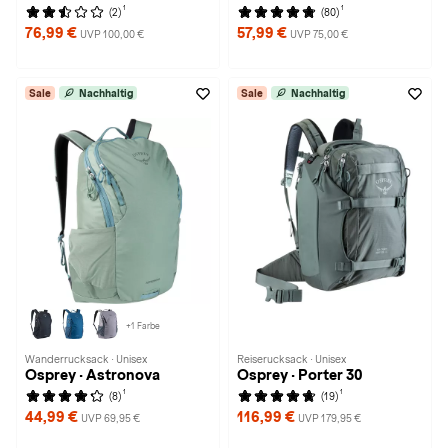
1
1
(2)
(80)
76,99 €
57,99 €
UVP 100,00 €
UVP 75,00 €
Sale
Nachhaltig
Sale
Nachhaltig
+1 Farbe
Wanderrucksack · Unisex
Reiserucksack · Unisex
Osprey · Astronova
Osprey · Porter 30
1
1
(8)
(19)
44,99 €
116,99 €
UVP 69,95 €
UVP 179,95 €