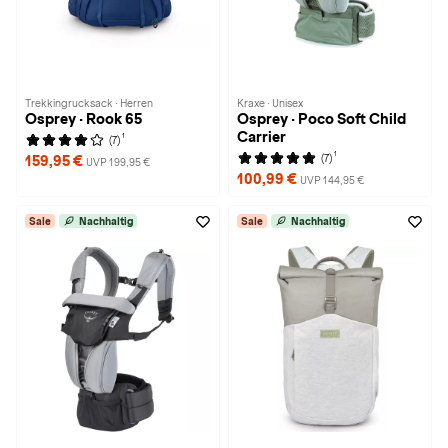
Trekkingrucksack · Herren
Kraxe · Unisex
Osprey · Rook 65
Osprey · Poco Soft Child
Carrier
1
(7)
1
(7)
159,95 €
UVP 199,95 €
100,99 €
UVP 144,95 €
Sale
Nachhaltig
Sale
Nachhaltig