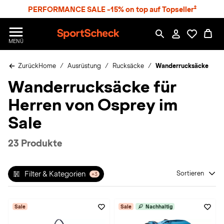
S
PERFORMANCE SALE -15% on top auf Topseller²
p
r
n
S
MENÜ
g
p
e
o
z
Zurück
Home
Ausrüstung
Rucksäcke
Wanderrucksäcke
r
u
t
Wanderrucksäcke für
m
S
H
c
Herren von Osprey im
a
h
u
e
Sale
p
c
t
k
23 Produkte
n
h
a
Filter & Kategorien
Sortieren
+3
t
Sale
Sale
Nachhaltig