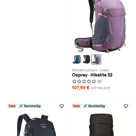
Wanderrucksack · Unisex
Osprey · Hikelite 32
1
(0)
107,99 €
UVP 140,00 €
Sale
Nachhaltig
Sale
Nachhaltig