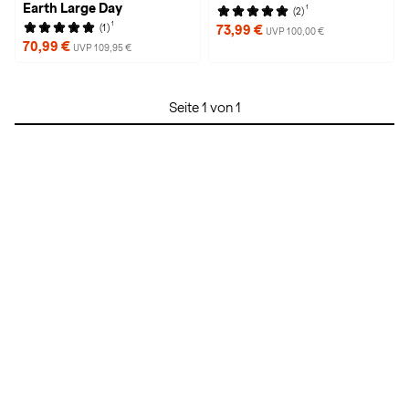
Earth Large Day
1
(2)
1
(1)
73,99 €
UVP 100,00 €
70,99 €
UVP 109,95 €
Seite 1 von 1