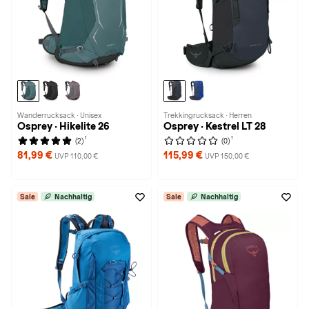
Wanderrucksack · Unisex
Trekkingrucksack · Herren
Osprey · Hikelite 26
Osprey · Kestrel LT 28
1
1
(2)
(0)
81,99 €
115,99 €
UVP 110,00 €
UVP 150,00 €
Sale
Nachhaltig
Sale
Nachhaltig