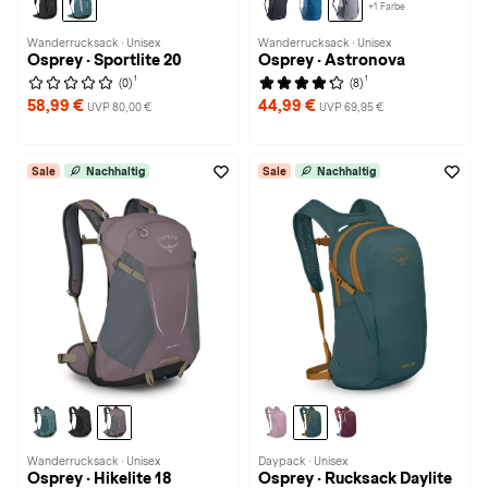
+1 Farbe
Wanderrucksack · Unisex
Wanderrucksack · Unisex
Osprey · Sportlite 20
Osprey · Astronova
1
1
(0)
(8)
58,99 €
44,99 €
UVP 80,00 €
UVP 69,95 €
Sale
Nachhaltig
Sale
Nachhaltig
Wanderrucksack · Unisex
Daypack · Unisex
Osprey · Hikelite 18
Osprey · Rucksack Daylite