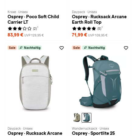
Kraxe · Unisex
Daypack · Unisex
Osprey · Poco Soft Child
Osprey · Rucksack Arcane
Carrier LT
Earth Roll Top
1
1
(2)
(5)
83,99 €
71,99 €
UVP 129,95 €
UVP 109,95 €
Sale
Nachhaltig
Sale
Nachhaltig
Daypack · Unisex
Wanderrucksack · Unisex
Osprey · Rucksack Arcane
Osprey · Sportlite 25