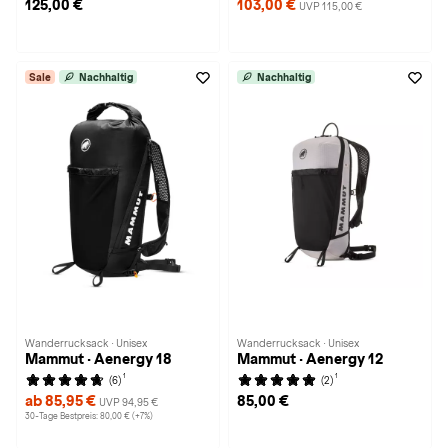
125,00 €
103,00 €
UVP 115,00 €
Sale
Nachhaltig
Nachhaltig
Wanderrucksack · Unisex
Wanderrucksack · Unisex
Mammut · Aenergy 18
Mammut · Aenergy 12
1
1
(6)
(2)
ab 85,95 €
85,00 €
UVP 94,95 €
30-Tage Bestpreis: 80,00 € (+7%)