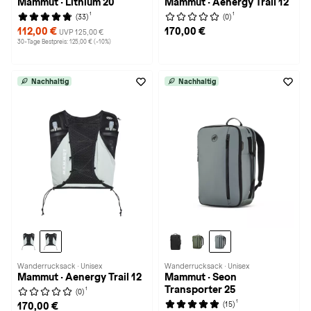
Mammut · Lithium 20
Mammut · Aenergy Trail 12
1
1
(33)
(0)
112,00 €
170,00 €
UVP 125,00 €
30-Tage Bestpreis: 125,00 € (-10%)
Nachhaltig
Nachhaltig
Wanderrucksack · Unisex
Wanderrucksack · Unisex
Mammut · Aenergy Trail 12
Mammut · Seon
Transporter 25
1
(0)
1
(15)
170,00 €