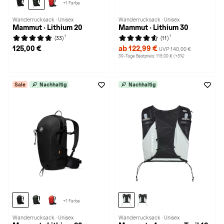
+1 Farbe
Wanderrucksack · Unisex
Wanderrucksack · Unisex
Mammut · Lithium 20
Mammut · Lithium 30
1
1
(33)
(11)
125,00 €
ab 122,99 €
UVP 140,00 €
30-Tage Bestpreis: 119,00 € (+3%)
Sale
Nachhaltig
Nachhaltig
+1 Farbe
Wanderrucksack · Unisex
Wanderrucksack · Unisex