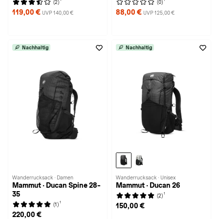
(2)
(0)
119,00 €
88,00 €
UVP 140,00 €
UVP 125,00 €
Nachhaltig
Nachhaltig
Wanderrucksack · Damen
Wanderrucksack · Unisex
Mammut · Ducan Spine 28-
Mammut · Ducan 26
35
1
(2)
1
(1)
150,00 €
220,00 €