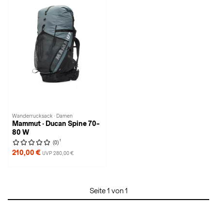
Wanderrucksack · Damen
Mammut · Ducan Spine 70-
80 W
1
(0)
210,00 €
UVP 280,00 €
Seite 1 von 1