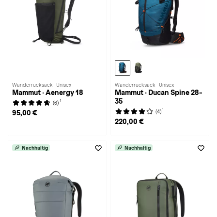
Wanderrucksack · Unisex
Wanderrucksack · Unisex
Mammut · Aenergy 18
Mammut · Ducan Spine 28-
35
1
(6)
1
(4)
95,00 €
220,00 €
Nachhaltig
Nachhaltig