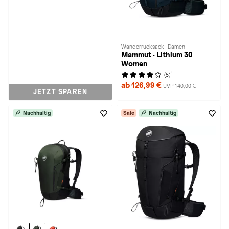
Wanderrucksack · Damen
Mammut · Lithium 30
Women
1
(5)
ab 126,99 €
UVP 140,00 €
JETZT SPAREN
Nachhaltig
Sale
Nachhaltig