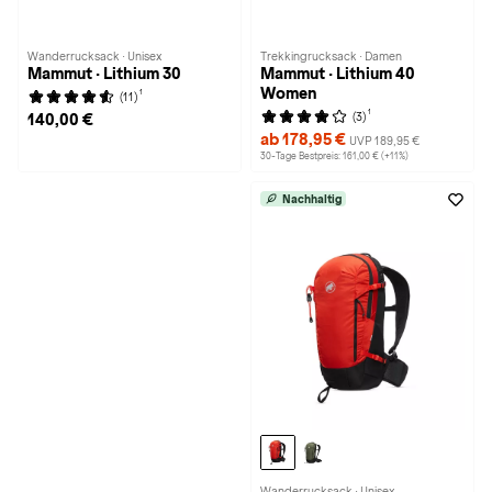
Wanderrucksack · Unisex
Trekkingrucksack · Damen
Mammut · Lithium 30
Mammut · Lithium 40
Women
1
(11)
1
(3)
140,00 €
ab 178,95 €
UVP 189,95 €
30-Tage Bestpreis: 161,00 € (+11%)
Nachhaltig
Wanderrucksack · Unisex