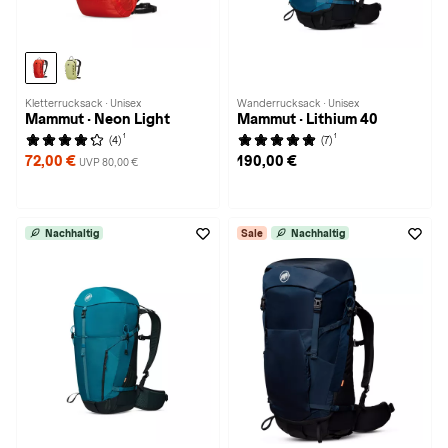
Kletterrucksack · Unisex
Wanderrucksack · Unisex
Mammut · Neon Light
Mammut · Lithium 40
1
1
(4)
(7)
72,00 €
190,00 €
UVP 80,00 €
Nachhaltig
Sale
Nachhaltig