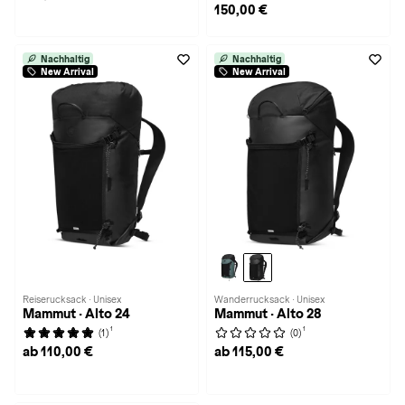
150,00 €
Nachhaltig
Nachhaltig
New Arrival
New Arrival
Reiserucksack · Unisex
Wanderrucksack · Unisex
Mammut · Alto 24
Mammut · Alto 28
1
1
(1)
(0)
ab 110,00 €
ab 115,00 €