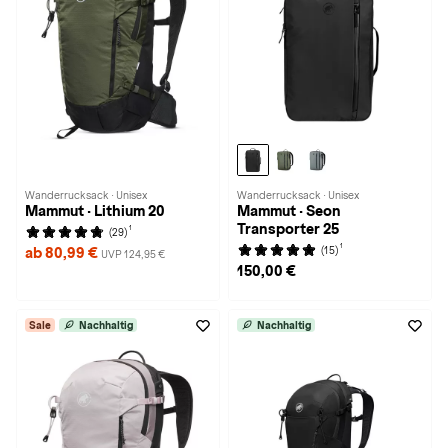
Wanderrucksack · Unisex
Wanderrucksack · Unisex
Mammut · Lithium 20
Mammut · Seon
Transporter 25
1
(29)
1
(15)
ab 80,99 €
UVP 124,95 €
150,00 €
Sale
Nachhaltig
Nachhaltig