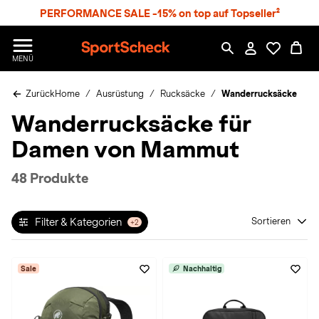
S
PERFORMANCE SALE -15% on top auf Topseller²
p
r
n
S
MENÜ
g
p
e
o
z
Zurück
Home
Ausrüstung
Rucksäcke
Wanderrucksäcke
r
u
t
Wanderrucksäcke für
m
S
H
c
Damen von Mammut
a
h
u
e
p
c
48 Produkte
t
k
n
h
Filter & Kategorien
Sortieren
+2
a
t
Sale
Nachhaltig