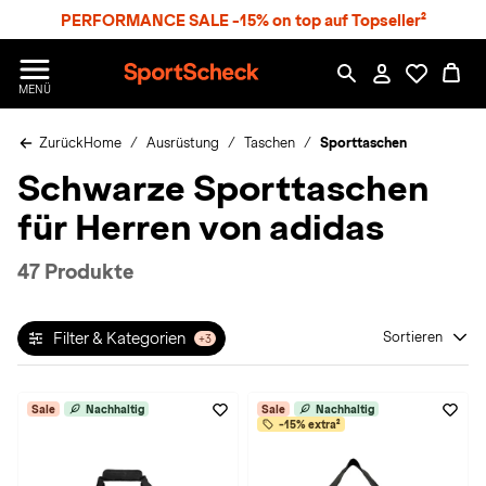
S
PERFORMANCE SALE -15% on top auf Topseller²
p
r
n
S
MENÜ
g
p
e
o
z
Zurück
Home
Ausrüstung
Taschen
Sporttaschen
r
u
t
Schwarze Sporttaschen
m
S
H
c
für Herren von adidas
a
h
u
e
p
c
47 Produkte
t
k
n
h
Filter & Kategorien
Sortieren
+3
a
t
Sale
Nachhaltig
Sale
Nachhaltig
-15% extra²