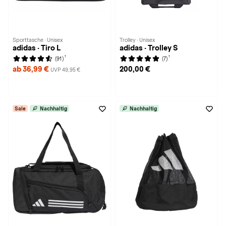
Sporttasche · Unisex
Trolley · Unisex
adidas · Tiro L
adidas · Trolley S
1
1
(91)
(7)
ab 36,99 €
200,00 €
UVP 49,95 €
Sale
Nachhaltig
Nachhaltig