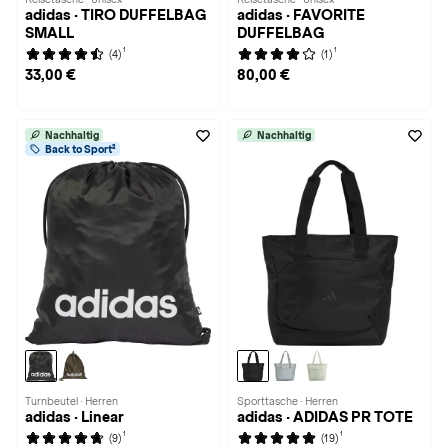
adidas · TIRO DUFFELBAG
adidas · FAVORITE
SMALL
DUFFELBAG
1
1
(4)
(1)
33,00 €
80,00 €
Nachhaltig
Nachhaltig
Back to Sport²
Turnbeutel · Herren
Sporttasche · Herren
adidas · Linear
adidas · ADIDAS PR TOTE
1
1
(9)
(19)