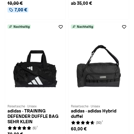
10,00 €
ab 35,00 €
7,00 €
Nachhaltig
Nachhaltig
Reisetasche · Unisex
Reisetasche · Unisex
adidas · TRAINING
adidas · adidas Hybrid
DEFENDER DUFFLE BAG
duffel
SEHR KLEIN
1
(30)
1
(5)
60,00 €