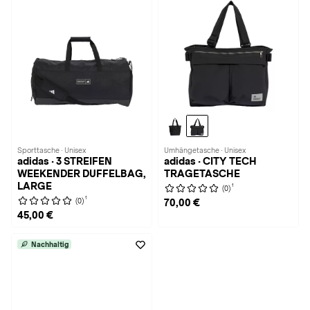
Sporttasche · Unisex
Umhängetasche · Unisex
adidas · 3 STREIFEN
adidas · CITY TECH
WEEKENDER DUFFELBAG,
TRAGETASCHE
LARGE
1
(0)
1
(0)
70,00 €
45,00 €
Nachhaltig