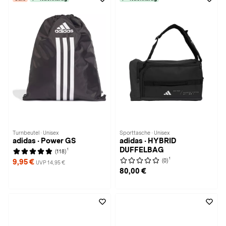
Turnbeutel · Unisex
Sporttasche · Unisex
adidas · Power GS
adidas · HYBRID
DUFFELBAG
1
(118)
1
(0)
9,95 €
UVP 14,95 €
80,00 €