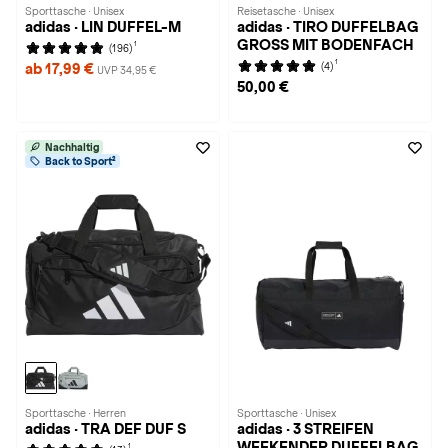
Sporttasche · Unisex
Reisetasche · Unisex
adidas · LIN DUFFEL-M
adidas · TIRO DUFFELBAG
GROSS MIT BODENFACH
1
(196)
1
(4)
ab 17,99 €
UVP 34,95 €
50,00 €
Nachhaltig
Back to Sport²
Sporttasche · Herren
Sporttasche · Unisex
adidas · TRA DEF DUF S
adidas · 3 STREIFEN
WEEKENDER DUFFELBAG,
1