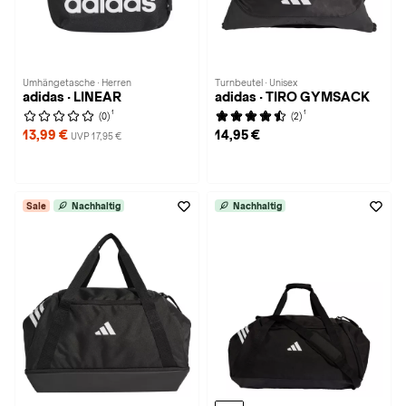
Umhängetasche · Herren
Turnbeutel · Unisex
adidas · LINEAR
adidas · TIRO GYMSACK
1
1
(0)
(2)
13,99 €
14,95 €
UVP 17,95 €
Sale
Nachhaltig
Nachhaltig