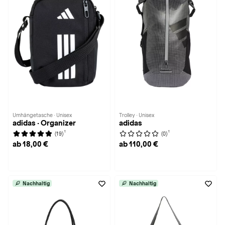
Umhängetasche · Unisex
Trolley · Unisex
adidas · Organizer
adidas
1
1
(19)
(0)
ab 18,00 €
ab 110,00 €
Nachhaltig
Nachhaltig