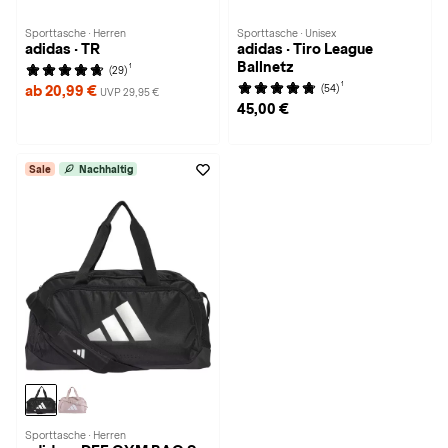
Sporttasche · Herren
Sporttasche · Unisex
adidas · TR
adidas · Tiro League
Ballnetz
1
(29)
1
(54)
ab 20,99 €
UVP 29,95 €
45,00 €
Sale
Nachhaltig
Sporttasche · Herren