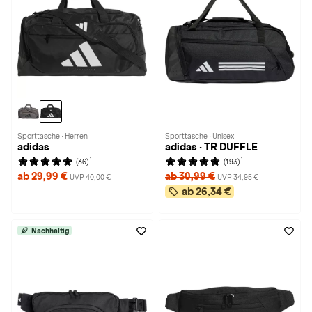
Sporttasche · Herren
Sporttasche · Unisex
adidas
adidas · TR DUFFLE
1
1
(36)
(193)
ab 29,99 €
ab 30,99 €
UVP 40,00 €
UVP 34,95 €
ab 26,34 €
Nachhaltig