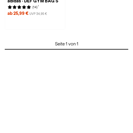
adidas · DEF GYM BAG S
1
(14)
ab 25,99 €
UVP 34,95 €
Seite 1 von 1