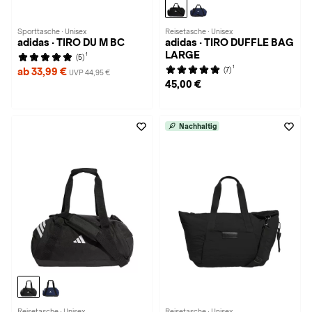
Sporttasche · Unisex
Reisetasche · Unisex
adidas · TIRO DU M BC
adidas · TIRO DUFFLE BAG
LARGE
1
(5)
1
(7)
ab 33,99 €
UVP 44,95 €
45,00 €
Nachhaltig
Reisetasche · Unisex
Reisetasche · Unisex