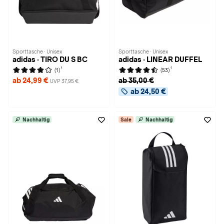
Sporttasche · Unisex
Sporttasche · Unisex
adidas · TIRO DU S BC
adidas · LINEAR DUFFEL
1
1
(1)
(53)
ab 24,99 €
ab 35,00 €
UVP 37,95 €
ab 24,50 €
Nachhaltig
Sale
Nachhaltig