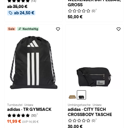
(13)
GROSS
ab 35,00 €
1
(0)
ab 24,50 €
50,00 €
Sale
Nachhaltig
Turnbeutel · Unisex
Umhängetasche · Unisex
adidas · TR GYMSACK
adidas · CITY TECH
CROSSBODY TASCHE
1
(30)
1
(0)
11,99 €
UVP 14,95 €
30,00 €