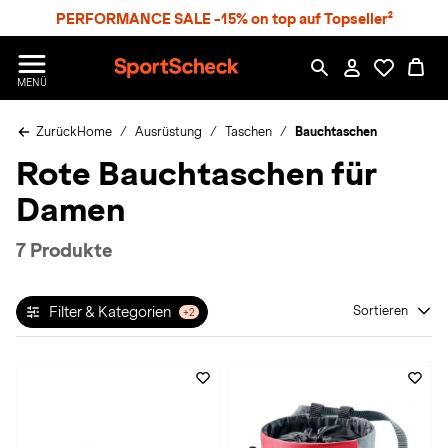
S
PERFORMANCE SALE -15% on top auf Topseller²
p
r
n
S
MENÜ
g
p
e
o
z
Zurück
Home
Ausrüstung
Taschen
Bauchtaschen
r
u
t
Rote Bauchtaschen für
m
S
H
c
Damen
a
h
u
e
p
c
7 Produkte
t
k
n
h
Filter & Kategorien
Sortieren
+2
a
t