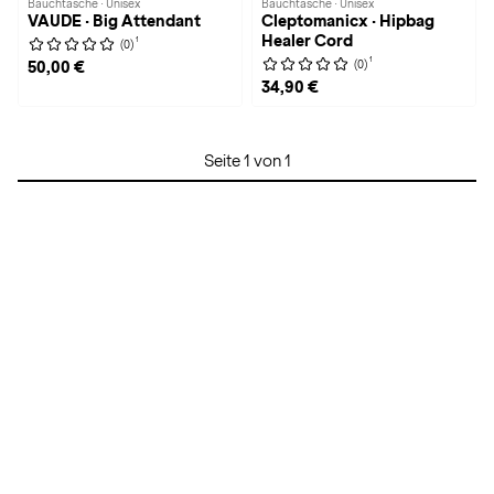
Bauchtasche · Unisex
Bauchtasche · Unisex
VAUDE · Big Attendant
Cleptomanicx · Hipbag
Healer Cord
1
(0)
1
(0)
50,00 €
34,90 €
Seite 1 von 1